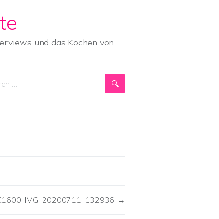
te
nterviews und das Kochen von
ch
K1600_IMG_20200711_132936