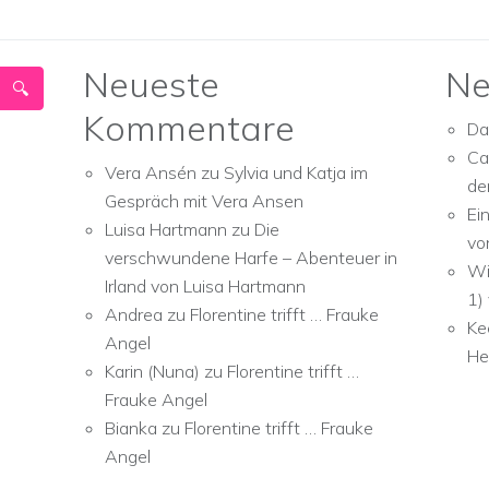
Neueste
Ne
Kommentare
Da
Ca
Vera Ansén
zu
Sylvia und Katja im
de
Gespräch mit Vera Ansen
Ei
Luisa Hartmann
zu
Die
vo
verschwundene Harfe – Abenteuer in
Wi
Irland von Luisa Hartmann
1)
Andrea
zu
Florentine trifft … Frauke
Ke
Angel
He
Karin (Nuna)
zu
Florentine trifft …
Frauke Angel
Bianka
zu
Florentine trifft … Frauke
Angel