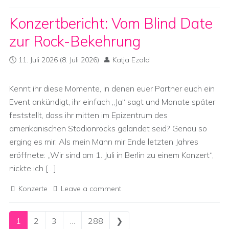
Konzertbericht: Vom Blind Date
zur Rock-Bekehrung
11. Juli 2026
(8. Juli 2026)
Katja Ezold
Kennt ihr diese Momente, in denen euer Partner euch ein
Event ankündigt, ihr einfach „Ja“ sagt und Monate später
feststellt, dass ihr mitten im Epizentrum des
amerikanischen Stadionrocks gelandet seid? Genau so
erging es mir. Als mein Mann mir Ende letzten Jahres
eröffnete: „Wir sind am 1. Juli in Berlin zu einem Konzert“,
nickte ich […]
Konzerte
Leave a comment
Posts navigation
1
2
3
…
288
❯