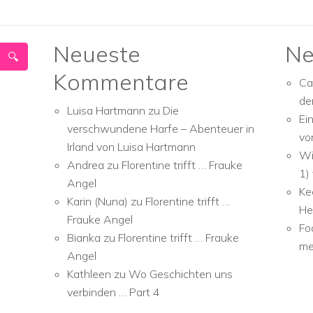
Neueste
Ne
Kommentare
Ca
de
Luisa Hartmann
zu
Die
Ei
verschwundene Harfe – Abenteuer in
vo
Irland von Luisa Hartmann
Wi
Andrea
zu
Florentine trifft … Frauke
1)
Angel
Ke
Karin (Nuna)
zu
Florentine trifft …
He
Frauke Angel
Fo
Bianka
zu
Florentine trifft … Frauke
me
Angel
Kathleen
zu
Wo Geschichten uns
verbinden … Part 4