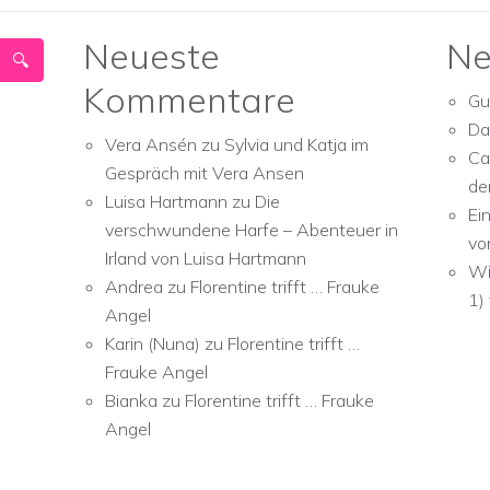
Neueste
Ne
Kommentare
Gu
Da
Vera Ansén
zu
Sylvia und Katja im
Ca
Gespräch mit Vera Ansen
de
Luisa Hartmann
zu
Die
Ei
verschwundene Harfe – Abenteuer in
vo
Irland von Luisa Hartmann
Wi
Andrea
zu
Florentine trifft … Frauke
1)
Angel
Karin (Nuna)
zu
Florentine trifft …
Frauke Angel
Bianka
zu
Florentine trifft … Frauke
Angel