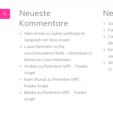
Neueste
Ne
Kommentare
Gu
Da
Vera Ansén
zu
Sylvia und Katja im
Ca
Gespräch mit Vera Ansen
de
Luisa Hartmann
zu
Die
Ei
verschwundene Harfe – Abenteuer in
vo
Irland von Luisa Hartmann
Wi
Andrea
zu
Florentine trifft … Frauke
1)
Angel
Karin (Nuna)
zu
Florentine trifft …
Frauke Angel
Bianka
zu
Florentine trifft … Frauke
Angel