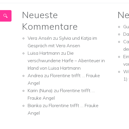
Neueste
Ne
Kommentare
Gu
Da
Vera Ansén
zu
Sylvia und Katja im
Ca
Gespräch mit Vera Ansen
de
Luisa Hartmann
zu
Die
Ei
verschwundene Harfe – Abenteuer in
vo
Irland von Luisa Hartmann
Wi
Andrea
zu
Florentine trifft … Frauke
1)
Angel
Karin (Nuna)
zu
Florentine trifft …
Frauke Angel
Bianka
zu
Florentine trifft … Frauke
Angel