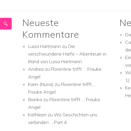
Neueste
Ne
Kommentare
Da
Ca
Luisa Hartmann
zu
Die
de
verschwundene Harfe – Abenteuer in
Ei
Irland von Luisa Hartmann
vo
Andrea
zu
Florentine trifft … Frauke
Wi
Angel
1)
Karin (Nuna)
zu
Florentine trifft …
Ke
Frauke Angel
He
Bianka
zu
Florentine trifft … Frauke
Angel
Kathleen
zu
Wo Geschichten uns
verbinden … Part 4