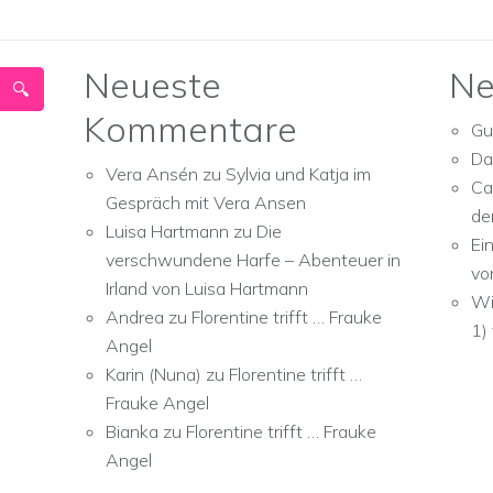
Neueste
Ne
Kommentare
Gu
Da
Vera Ansén
zu
Sylvia und Katja im
Ca
Gespräch mit Vera Ansen
de
Luisa Hartmann
zu
Die
Ei
verschwundene Harfe – Abenteuer in
vo
Irland von Luisa Hartmann
Wi
Andrea
zu
Florentine trifft … Frauke
1)
Angel
Karin (Nuna)
zu
Florentine trifft …
Frauke Angel
Bianka
zu
Florentine trifft … Frauke
Angel