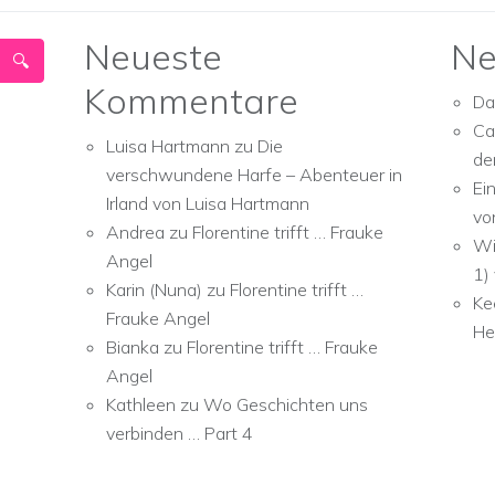
Neueste
Ne
Kommentare
Da
Ca
Luisa Hartmann
zu
Die
de
verschwundene Harfe – Abenteuer in
Ei
Irland von Luisa Hartmann
vo
Andrea
zu
Florentine trifft … Frauke
Wi
Angel
1)
Karin (Nuna)
zu
Florentine trifft …
Ke
Frauke Angel
He
Bianka
zu
Florentine trifft … Frauke
Angel
Kathleen
zu
Wo Geschichten uns
verbinden … Part 4