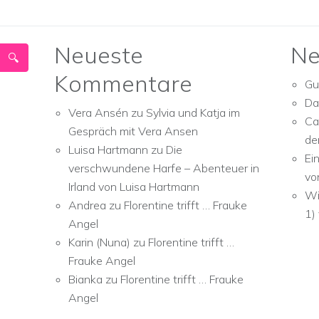
Neueste
Ne
Kommentare
Gu
Da
Vera Ansén
zu
Sylvia und Katja im
Ca
Gespräch mit Vera Ansen
de
Luisa Hartmann
zu
Die
Ei
verschwundene Harfe – Abenteuer in
vo
Irland von Luisa Hartmann
Wi
Andrea
zu
Florentine trifft … Frauke
1)
Angel
Karin (Nuna)
zu
Florentine trifft …
Frauke Angel
Bianka
zu
Florentine trifft … Frauke
Angel