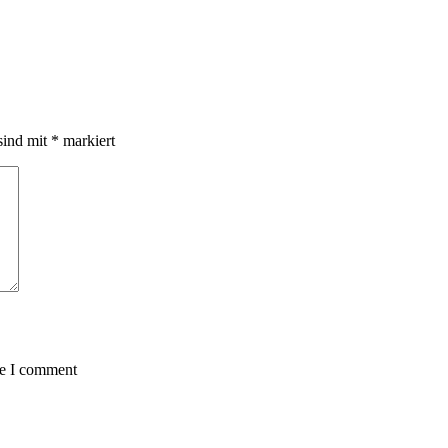
sind mit
*
markiert
me I comment