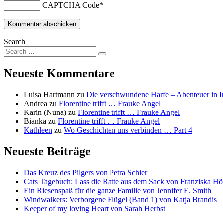
CAPTCHA Code
*
Search
Neueste Kommentare
Luisa Hartmann
zu
Die verschwundene Harfe – Abenteuer in I
Andrea
zu
Florentine trifft … Frauke Angel
Karin (Nuna)
zu
Florentine trifft … Frauke Angel
Bianka
zu
Florentine trifft … Frauke Angel
Kathleen
zu
Wo Geschichten uns verbinden … Part 4
Neueste Beiträge
Das Kreuz des Pilgers von Petra Schier
Cats Tagebuch: Lass die Ratte aus dem Sack von Franziska Hö
Ein Riesenspaß für die ganze Familie von Jennifer E. Smith
Windwalkers: Verborgene Flügel (Band 1) von Katja Brandis
Keeper of my loving Heart von Sarah Herbst