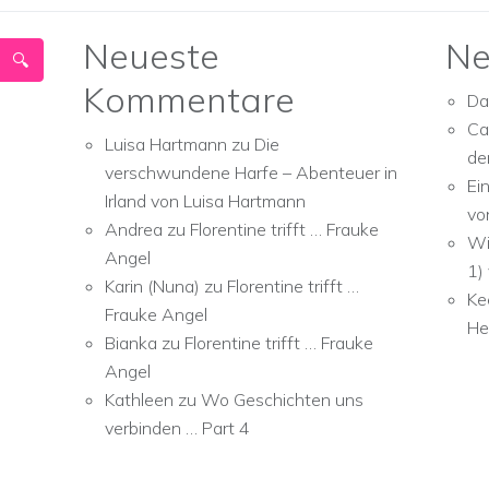
Neueste
Ne
Kommentare
Da
Ca
Luisa Hartmann
zu
Die
de
verschwundene Harfe – Abenteuer in
Ei
Irland von Luisa Hartmann
vo
Andrea
zu
Florentine trifft … Frauke
Wi
Angel
1)
Karin (Nuna)
zu
Florentine trifft …
Ke
Frauke Angel
He
Bianka
zu
Florentine trifft … Frauke
Angel
Kathleen
zu
Wo Geschichten uns
verbinden … Part 4