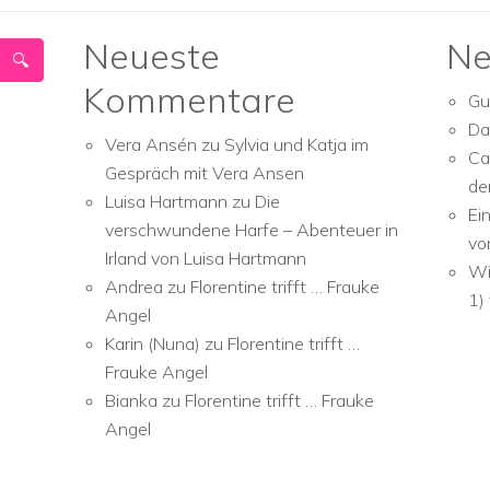
Neueste
Ne
Kommentare
Gu
Da
Vera Ansén
zu
Sylvia und Katja im
Ca
Gespräch mit Vera Ansen
de
Luisa Hartmann
zu
Die
Ei
verschwundene Harfe – Abenteuer in
vo
Irland von Luisa Hartmann
Wi
Andrea
zu
Florentine trifft … Frauke
1)
Angel
Karin (Nuna)
zu
Florentine trifft …
Frauke Angel
Bianka
zu
Florentine trifft … Frauke
Angel