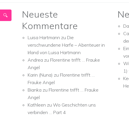
Neueste
Ne
Kommentare
Da
Ca
Luisa Hartmann
zu
Die
de
verschwundene Harfe – Abenteuer in
Ei
Irland von Luisa Hartmann
vo
Andrea
zu
Florentine trifft … Frauke
Wi
Angel
1)
Karin (Nuna)
zu
Florentine trifft …
Ke
Frauke Angel
He
Bianka
zu
Florentine trifft … Frauke
Angel
Kathleen
zu
Wo Geschichten uns
verbinden … Part 4