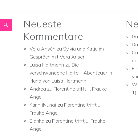
Neueste
Ne
Kommentare
Gu
Da
Vera Ansén
zu
Sylvia und Katja im
Ca
Gespräch mit Vera Ansen
de
Luisa Hartmann
zu
Die
Ei
verschwundene Harfe – Abenteuer in
vo
Irland von Luisa Hartmann
Wi
Andrea
zu
Florentine trifft … Frauke
1)
Angel
Karin (Nuna)
zu
Florentine trifft …
Frauke Angel
Bianka
zu
Florentine trifft … Frauke
Angel