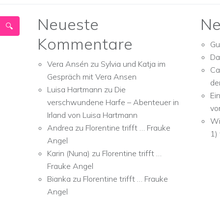
Neueste
Ne
Kommentare
Gu
Da
Vera Ansén
zu
Sylvia und Katja im
Ca
Gespräch mit Vera Ansen
de
Luisa Hartmann
zu
Die
Ei
verschwundene Harfe – Abenteuer in
vo
Irland von Luisa Hartmann
Wi
Andrea
zu
Florentine trifft … Frauke
1)
Angel
Karin (Nuna)
zu
Florentine trifft …
Frauke Angel
Bianka
zu
Florentine trifft … Frauke
Angel