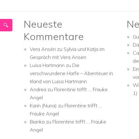
Neueste
Ne
Kommentare
Gu
Da
Vera Ansén
zu
Sylvia und Katja im
Ca
Gespräch mit Vera Ansen
de
Luisa Hartmann
zu
Die
Ei
verschwundene Harfe – Abenteuer in
vo
Irland von Luisa Hartmann
Wi
Andrea
zu
Florentine trifft … Frauke
1)
Angel
Karin (Nuna)
zu
Florentine trifft …
Frauke Angel
Bianka
zu
Florentine trifft … Frauke
Angel