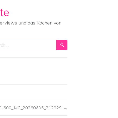
te
nterviews und das Kochen von
ch
K1600_IMG_20260605_212929