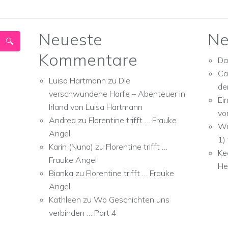
Neueste
Ne
Kommentare
Da
Ca
Luisa Hartmann
zu
Die
de
verschwundene Harfe – Abenteuer in
Ei
Irland von Luisa Hartmann
vo
Andrea
zu
Florentine trifft … Frauke
Wi
Angel
1)
Karin (Nuna)
zu
Florentine trifft …
Ke
Frauke Angel
He
Bianka
zu
Florentine trifft … Frauke
Angel
Kathleen
zu
Wo Geschichten uns
verbinden … Part 4