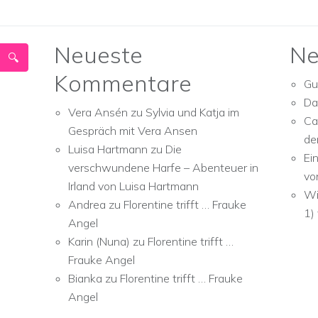
Neueste
Ne
Kommentare
Gu
Da
Vera Ansén
zu
Sylvia und Katja im
Ca
Gespräch mit Vera Ansen
de
Luisa Hartmann
zu
Die
Ei
verschwundene Harfe – Abenteuer in
vo
Irland von Luisa Hartmann
Wi
Andrea
zu
Florentine trifft … Frauke
1)
Angel
Karin (Nuna)
zu
Florentine trifft …
Frauke Angel
Bianka
zu
Florentine trifft … Frauke
Angel