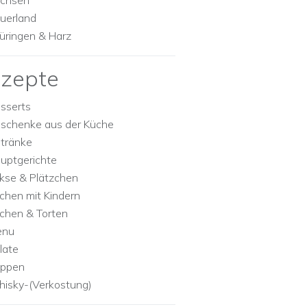
chsen
uerland
üringen & Harz
zepte
sserts
schenke aus der Küche
tränke
uptgerichte
kse & Plätzchen
chen mit Kindern
chen & Torten
enu
late
ppen
isky-(Verkostung)