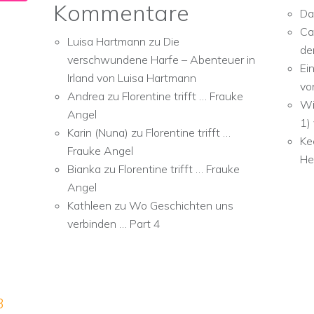
Kommentare
Da
Ca
Luisa Hartmann
zu
Die
de
verschwundene Harfe – Abenteuer in
Ei
Irland von Luisa Hartmann
vo
Andrea
zu
Florentine trifft … Frauke
Wi
Angel
1)
Karin (Nuna)
zu
Florentine trifft …
Ke
Frauke Angel
He
Bianka
zu
Florentine trifft … Frauke
Angel
Kathleen
zu
Wo Geschichten uns
verbinden … Part 4
3