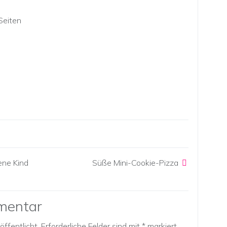
Seiten
ene Kind
Süße Mini-Cookie-Pizza
mentar
ffentlicht.
Erforderliche Felder sind mit
*
markiert