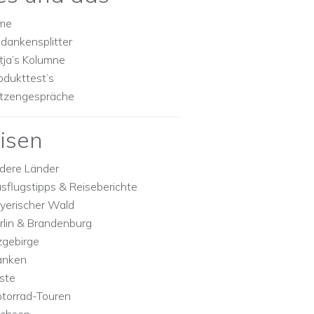
lme
dankensplitter
tja’s Kolumne
odukttest’s
tzengespräche
isen
dere Länder
sflugstipps & Reiseberichte
yerischer Wald
rlin & Brandenburg
zgebirge
anken
ste
torrad-Touren