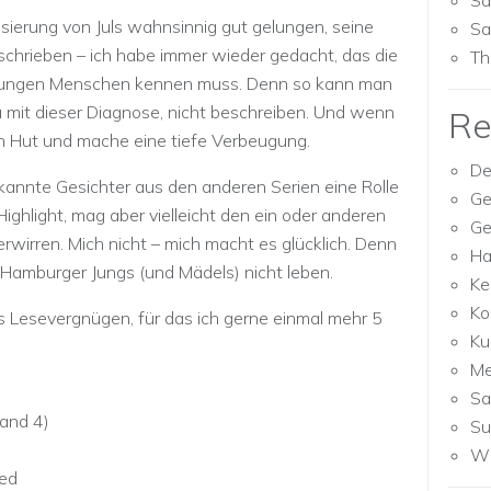
Sa
isierung von Juls wahnsinnig gut gelungen, seine
Sa
chrieben – ich habe immer wieder gedacht, das die
Th
 jungen Menschen kennen muss. Denn so kann man
u mit dieser Diagnose, nicht beschreiben. Und wenn
Re
en Hut und mache eine tiefe Verbeugung.
De
annte Gesichter aus den anderen Serien eine Rolle
Ge
Highlight, mag aber vielleicht den ein oder anderen
Ge
verwirren. Mich nicht – mich macht es glücklich. Denn
Ha
e Hamburger Jungs (und Mädels) nicht leben.
Ke
Ko
s Lesevergnügen, für das ich gerne einmal mehr 5
Ku
M
Sa
Band 4)
Su
Wh
hed