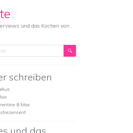
te
nterviews und das Kochen von
ch
er schreiben
rkus
lvia
orentine & Max
strezensent
es und das