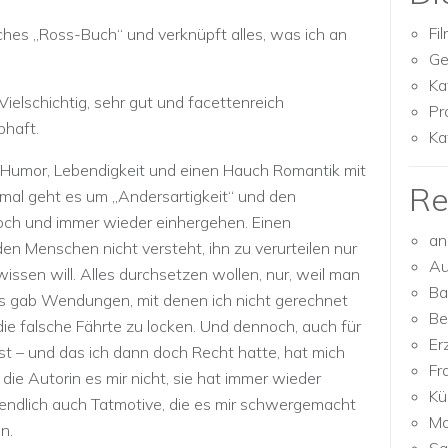
Fi
ches „Ross-Buch“ und verknüpft alles, was ich an
Ge
Ka
ielschichtig, sehr gut und facettenreich
Pr
bhaft.
Ka
, Humor, Lebendigkeit und einen Hauch Romantik mit
Re
iesmal geht es um „Andersartigkeit“ und den
 noch und immer wieder einhergehen. Einen
an
en Menschen nicht versteht, ihn zu verurteilen nur
Au
issen will. Alles durchsetzen wollen, nur, weil man
Ba
Es gab Wendungen, mit denen ich nicht gerechnet
Be
die falsche Fährte zu locken. Und dennoch, auch für
Er
est – und das ich dann doch Recht hatte, hat mich
Fr
die Autorin es mir nicht, sie hat immer wieder
Kü
tendlich auch Tatmotive, die es mir schwergemacht
Mo
n.