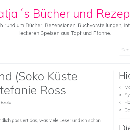
atja´s Bücher und Rezep
ch rund um Bücher, Rezensionen, Buchvorstellungen, I
leckeren Speisen aus Topf und Pfanne.
Sear
nd (Soko Küste
Hi
tefanie Ross
Ma
Sy
Fl
 Ezold
Ga
ndlich passiert das, was viele Leser und ich schon
Di