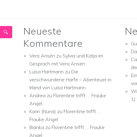
Neueste
Ne
Kommentare
Gu
Da
Vera Ansén
zu
Sylvia und Katja im
Ca
Gespräch mit Vera Ansen
de
Luisa Hartmann
zu
Die
Ei
verschwundene Harfe – Abenteuer in
vo
Irland von Luisa Hartmann
Wi
Andrea
zu
Florentine trifft … Frauke
1)
Angel
Karin (Nuna)
zu
Florentine trifft …
Frauke Angel
Bianka
zu
Florentine trifft … Frauke
Angel