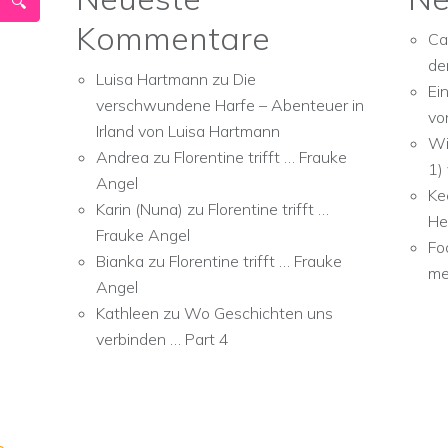
Kommentare
Ca
de
Luisa Hartmann
zu
Die
Ei
verschwundene Harfe – Abenteuer in
vo
Irland von Luisa Hartmann
Wi
Andrea
zu
Florentine trifft … Frauke
1)
Angel
Ke
Karin (Nuna)
zu
Florentine trifft …
He
Frauke Angel
Fo
Bianka
zu
Florentine trifft … Frauke
me
Angel
Kathleen
zu
Wo Geschichten uns
verbinden … Part 4