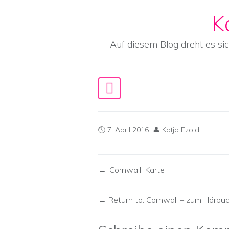
K
Skip to content
Auf diesem Blog dreht es si
Main Navigation
7. April 2016
Katja Ezold
Cornwall_Karte
Return to: Cornwall – zum Hörbu