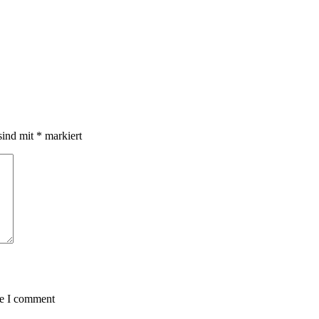
sind mit
*
markiert
me I comment