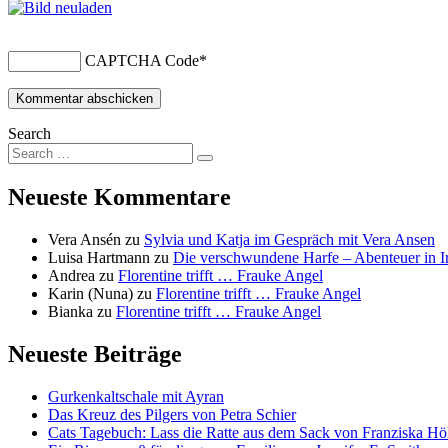
CAPTCHA Code
*
Search
Neueste Kommentare
Vera Ansén
zu
Sylvia und Katja im Gespräch mit Vera Ansen
Luisa Hartmann
zu
Die verschwundene Harfe – Abenteuer in I
Andrea
zu
Florentine trifft … Frauke Angel
Karin (Nuna)
zu
Florentine trifft … Frauke Angel
Bianka
zu
Florentine trifft … Frauke Angel
Neueste Beiträge
Gurkenkaltschale mit Ayran
Das Kreuz des Pilgers von Petra Schier
Cats Tagebuch: Lass die Ratte aus dem Sack von Franziska Hö