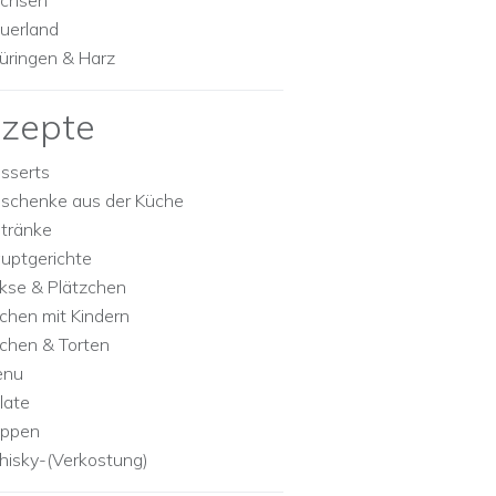
chsen
uerland
üringen & Harz
zepte
sserts
schenke aus der Küche
tränke
uptgerichte
kse & Plätzchen
chen mit Kindern
chen & Torten
enu
late
ppen
isky-(Verkostung)