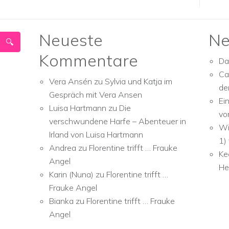
Neueste
Ne
Kommentare
Da
Ca
Vera Ansén
zu
Sylvia und Katja im
de
Gespräch mit Vera Ansen
Ei
Luisa Hartmann
zu
Die
vo
verschwundene Harfe – Abenteuer in
Wi
Irland von Luisa Hartmann
1)
Andrea
zu
Florentine trifft … Frauke
Ke
Angel
He
Karin (Nuna)
zu
Florentine trifft …
Frauke Angel
Bianka
zu
Florentine trifft … Frauke
Angel