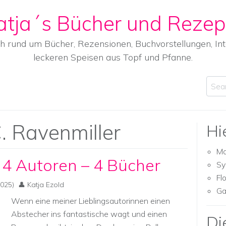
atja´s Bücher und Rezep
ch rund um Bücher, Rezensionen, Buchvorstellungen, I
leckeren Speisen aus Topf und Pfanne.
Sear
. Ravenmiller
Hi
Ma
 4 Autoren – 4 Bücher
Sy
Fl
025)
Katja Ezold
Ga
Wenn eine meiner Lieblingsautorinnen einen
Abstecher ins fantastische wagt und einen
Di