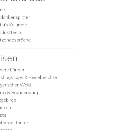
lme
dankensplitter
tja’s Kolumne
odukttest’s
tzengespräche
isen
dere Länder
sflugstipps & Reiseberichte
yerischer Wald
rlin & Brandenburg
zgebirge
anken
ste
torrad-Touren