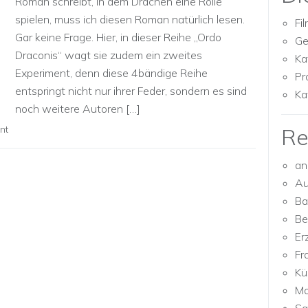
Roman schreibt, in dem Drachen eine Rolle
spielen, muss ich diesen Roman natürlich lesen.
Fi
Gar keine Frage. Hier, in dieser Reihe „Ordo
Ge
Draconis“ wagt sie zudem ein zweites
Ka
Experiment, denn diese 4bändige Reihe
Pr
entspringt nicht nur ihrer Feder, sondern es sind
Ka
noch weitere Autoren […]
nt
Re
an
Au
Ba
Be
Er
Fr
Kü
Mo