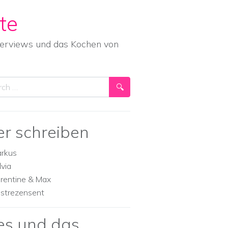
te
nterviews und das Kochen von
ch
er schreiben
rkus
lvia
orentine & Max
strezensent
es und das