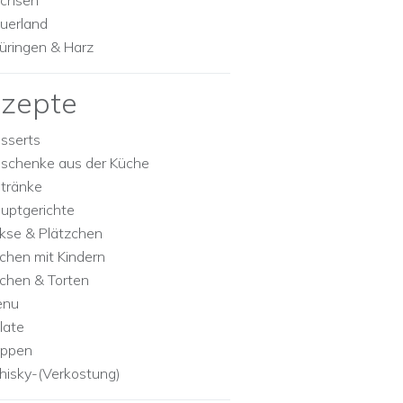
chsen
uerland
üringen & Harz
zepte
sserts
schenke aus der Küche
tränke
uptgerichte
kse & Plätzchen
chen mit Kindern
chen & Torten
enu
late
ppen
isky-(Verkostung)