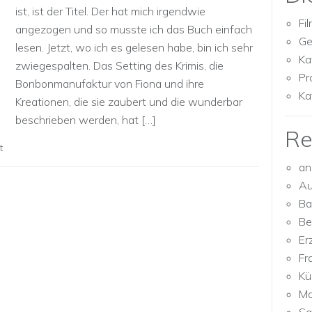
ist, ist der Titel. Der hat mich irgendwie
Fi
angezogen und so musste ich das Buch einfach
Ge
lesen. Jetzt, wo ich es gelesen habe, bin ich sehr
Ka
zwiegespalten. Das Setting des Krimis, die
Pr
Bonbonmanufaktur von Fiona und ihre
Ka
Kreationen, die sie zaubert und die wunderbar
beschrieben werden, hat […]
Re
t
an
Au
Ba
Be
Er
Fr
Kü
Mo