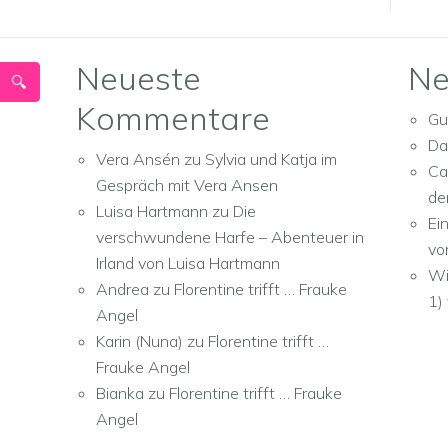
Neueste
Ne
Kommentare
Gu
Da
Vera Ansén
zu
Sylvia und Katja im
Ca
Gespräch mit Vera Ansen
de
Luisa Hartmann
zu
Die
Ei
verschwundene Harfe – Abenteuer in
vo
Irland von Luisa Hartmann
Wi
Andrea
zu
Florentine trifft … Frauke
1)
Angel
Karin (Nuna)
zu
Florentine trifft …
Frauke Angel
Bianka
zu
Florentine trifft … Frauke
Angel