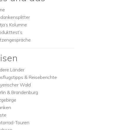
lme
dankensplitter
tja’s Kolumne
odukttest’s
tzengespräche
isen
dere Länder
sflugstipps & Reiseberichte
yerischer Wald
rlin & Brandenburg
zgebirge
anken
ste
torrad-Touren