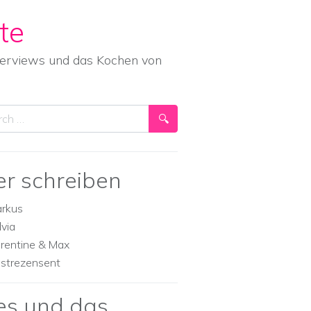
te
nterviews und das Kochen von
ch
er schreiben
rkus
lvia
orentine & Max
strezensent
es und das