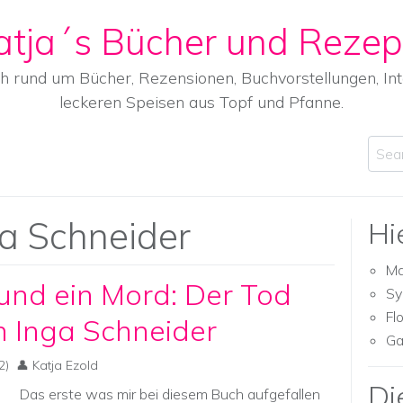
atja´s Bücher und Rezep
ch rund um Bücher, Rezensionen, Buchvorstellungen, I
leckeren Speisen aus Topf und Pfanne.
Sear
a Schneider
Hi
Ma
und ein Mord: Der Tod
Sy
Fl
n Inga Schneider
Ga
2)
Katja Ezold
Di
Das erste was mir bei diesem Buch aufgefallen