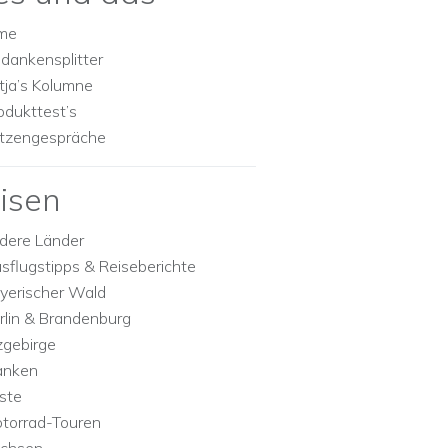
lme
dankensplitter
tja’s Kolumne
odukttest’s
tzengespräche
isen
dere Länder
sflugstipps & Reiseberichte
yerischer Wald
rlin & Brandenburg
zgebirge
anken
ste
torrad-Touren