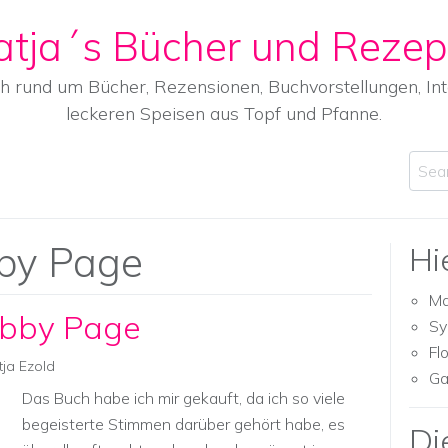
atja´s Bücher und Rezep
ch rund um Bücher, Rezensionen, Buchvorstellungen, I
leckeren Speisen aus Topf und Pfanne.
Sear
bby Page
Hi
Ma
ibby Page
Sy
Fl
tja Ezold
Ga
Das Buch habe ich mir gekauft, da ich so viele
begeisterte Stimmen darüber gehört habe, es
Di