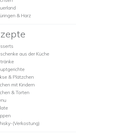
chsen
uerland
üringen & Harz
zepte
sserts
schenke aus der Küche
tränke
uptgerichte
kse & Plätzchen
chen mit Kindern
chen & Torten
enu
late
ppen
isky-(Verkostung)