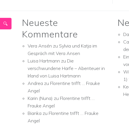
Neueste
Ne
Kommentare
Da
Ca
Vera Ansén
zu
Sylvia und Katja im
de
Gespräch mit Vera Ansen
Ei
Luisa Hartmann
zu
Die
vo
verschwundene Harfe – Abenteuer in
Wi
Irland von Luisa Hartmann
1)
Andrea
zu
Florentine trifft … Frauke
Ke
Angel
He
Karin (Nuna)
zu
Florentine trifft …
Frauke Angel
Bianka
zu
Florentine trifft … Frauke
Angel