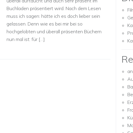
überall auftaucht und auch sehr präsent im
Buchladen präsentiert wird. Nach dem Lesen
Fi
muss ich sagen: hätte ich es doch lieber sein
Ge
gelassen. Denn wie es bei mir bei so
Ka
hochgelobten und überall präsenten Büchern
Pr
nun mal ist: für […]
Ka
Re
an
Au
Ba
Be
Er
Fr
Kü
Mo