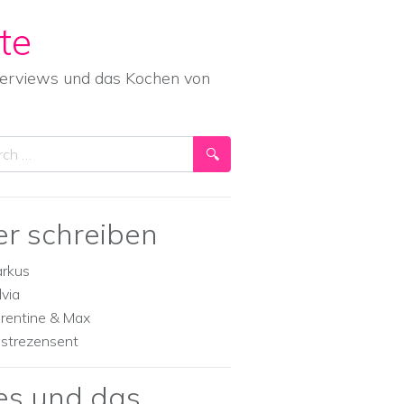
te
nterviews und das Kochen von
ch
er schreiben
rkus
lvia
orentine & Max
strezensent
es und das