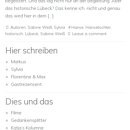
begeistert. Und das lag nicht nur an der Begleitung. Aber
das historische Lübeck? Das kenne ich nicht und genau
das wird hier in dem […]
Autoren
,
Sabine Weiß
,
Sylvia
Hanse
,
Hansetochter
,
historisch
,
Lübeck
,
Sabine Weiß
Leave a comment
Hier schreiben
Markus
Sylvia
Florentine & Max
Gastrezensent
Dies und das
Filme
Gedankensplitter
Katja’s Kolumne