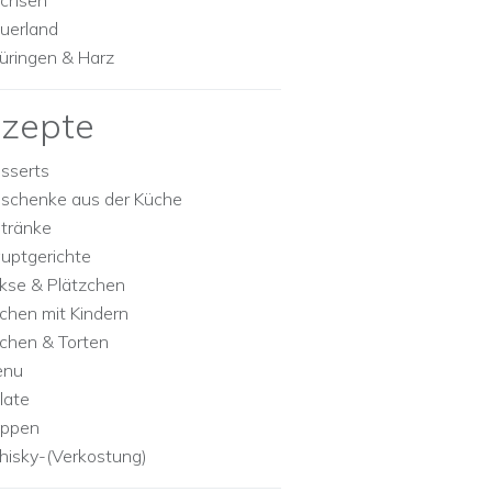
chsen
uerland
üringen & Harz
zepte
sserts
schenke aus der Küche
tränke
uptgerichte
kse & Plätzchen
chen mit Kindern
chen & Torten
enu
late
ppen
isky-(Verkostung)