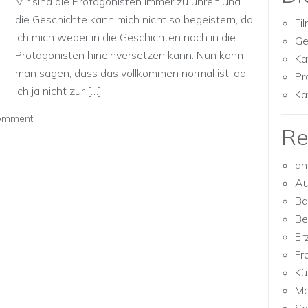
Mir sind die Protagonisten immer zu unreif und
die Geschichte kann mich nicht so begeistern, da
Fi
ich mich weder in die Geschichten noch in die
Ge
Protagonisten hineinversetzen kann. Nun kann
Ka
man sagen, dass das vollkommen normal ist, da
Pr
ich ja nicht zur […]
Ka
comment
Re
an
Au
Ba
Be
Er
Fr
Kü
Mo