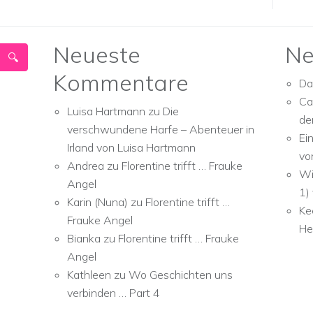
Neueste
Ne
Kommentare
Da
Ca
Luisa Hartmann
zu
Die
de
verschwundene Harfe – Abenteuer in
Ei
Irland von Luisa Hartmann
vo
Andrea
zu
Florentine trifft … Frauke
Wi
Angel
1)
Karin (Nuna)
zu
Florentine trifft …
Ke
Frauke Angel
He
Bianka
zu
Florentine trifft … Frauke
Angel
Kathleen
zu
Wo Geschichten uns
verbinden … Part 4