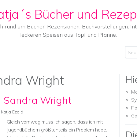
atja´s Bücher und Rezep
ch rund um Bücher, Rezensionen, Buchvorstellungen, I
leckeren Speisen aus Topf und Pfanne.
Sear
ndra Wright
Hi
Ma
n Sandra Wright
Sy
Fl
Katja Ezold
Ga
Gleich vornweg muss ich sagen, dass ich mit
Jugendbüchern größtenteils ein Problem habe.
Di