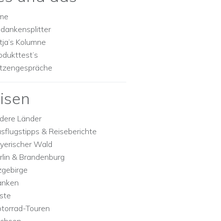
lme
dankensplitter
tja’s Kolumne
odukttest’s
tzengespräche
isen
dere Länder
sflugstipps & Reiseberichte
yerischer Wald
rlin & Brandenburg
zgebirge
anken
ste
torrad-Touren