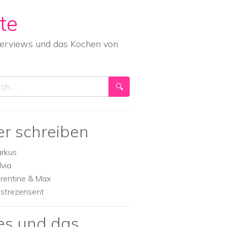
te
nterviews und das Kochen von
ch
er schreiben
rkus
lvia
orentine & Max
strezensent
es und das