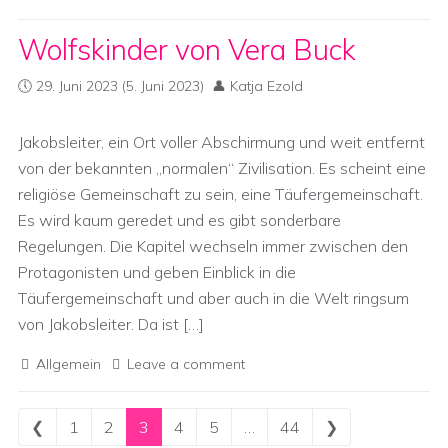
Wolfskinder von Vera Buck
29. Juni 2023
(5. Juni 2023)
Katja Ezold
Jakobsleiter, ein Ort voller Abschirmung und weit entfernt
von der bekannten „normalen“ Zivilisation. Es scheint eine
religiöse Gemeinschaft zu sein, eine Täufergemeinschaft.
Es wird kaum geredet und es gibt sonderbare
Regelungen. Die Kapitel wechseln immer zwischen den
Protagonisten und geben Einblick in die
Täufergemeinschaft und aber auch in die Welt ringsum
von Jakobsleiter. Da ist […]
Allgemein
Leave a comment
Posts navigation
❮
1
2
3
4
5
…
44
❯