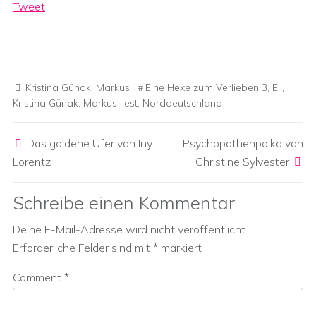
Tweet
Kristina Günak
,
Markus
Eine Hexe zum Verlieben 3
,
Eli
,
Kristina Günak
,
Markus liest
,
Norddeutschland
Post navigation
Das goldene Ufer von Iny
Psychopathenpolka von
Lorentz
Christine Sylvester
Schreibe einen Kommentar
Deine E-Mail-Adresse wird nicht veröffentlicht.
Erforderliche Felder sind mit
*
markiert
Comment
*