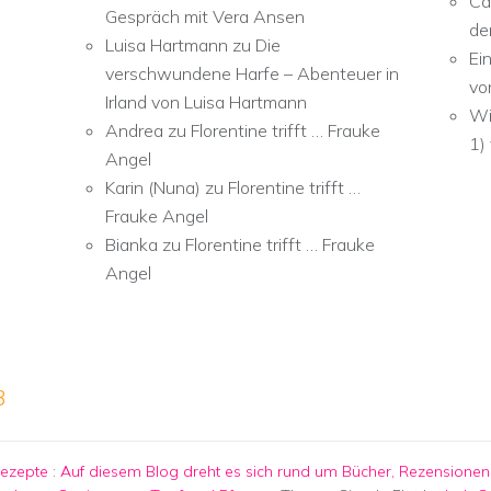
Ca
Gespräch mit Vera Ansen
de
Luisa Hartmann
zu
Die
Ei
verschwundene Harfe – Abenteuer in
vo
Irland von Luisa Hartmann
Wi
Andrea
zu
Florentine trifft … Frauke
1)
Angel
Karin (Nuna)
zu
Florentine trifft …
Frauke Angel
Bianka
zu
Florentine trifft … Frauke
Angel
3
Rezepte
:
Auf diesem Blog dreht es sich rund um Bücher, Rezensionen,