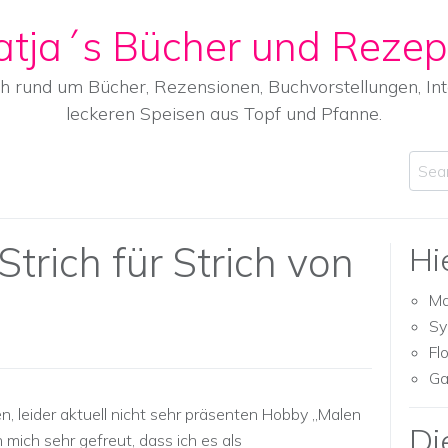
atja´s Bücher und Rezep
ch rund um Bücher, Rezensionen, Buchvorstellungen, I
leckeren Speisen aus Topf und Pfanne.
Sear
trich für Strich von
Hi
Ma
Sy
Fl
Ga
, leider aktuell nicht sehr präsenten Hobby „Malen
Di
mich sehr gefreut, dass ich es als