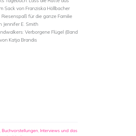
ts Tagebuch: Lass die Ratte aus
m Sack von Franziska Höllbacher
n Riesenspaß für die ganze Familie
n Jennifer E. Smith
ndwalkers: Verborgene Flügel (Band
 von Katja Brandis
 Buchvorstellungen, Interviews und das