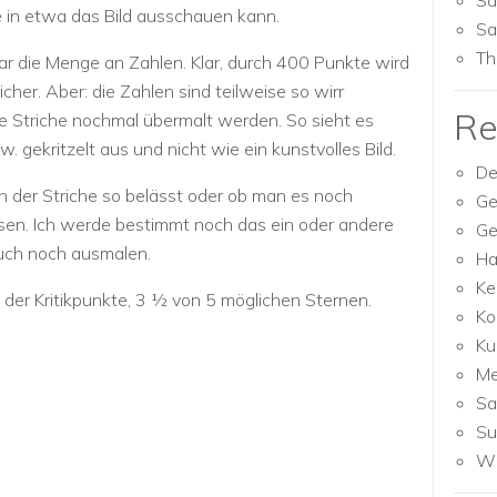
Sa
 in etwa das Bild ausschauen kann.
Sa
Th
ar die Menge an Zahlen. Klar, durch 400 Punkte wird
cher. Aber: die Zahlen sind teilweise so wirr
Re
e Striche nochmal übermalt werden. So sieht es
 gekritzelt aus und nicht wie ein kunstvolles Bild.
De
 der Striche so belässt oder ob man es noch
Ge
ssen. Ich werde bestimmt noch das ein oder andere
Ge
auch noch ausmalen.
Ha
Ke
 der Kritikpunkte, 3 ½ von 5 möglichen Sternen.
Ko
Ku
M
Sa
Su
Wh
)