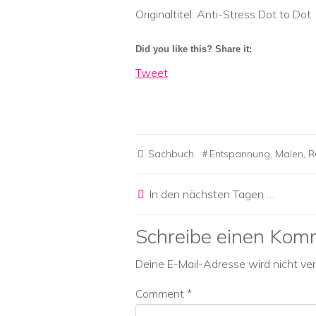
Originaltitel: Anti-Stress Dot to Dot
Did you like this? Share it:
Tweet
Sachbuch
Entspannung
,
Malen
,
R
Post navigation
In den nächsten Tagen …
Schreibe einen Kom
Deine E-Mail-Adresse wird nicht verö
Comment
*