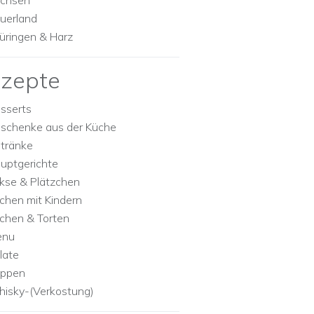
chsen
uerland
üringen & Harz
zepte
sserts
schenke aus der Küche
tränke
uptgerichte
kse & Plätzchen
chen mit Kindern
chen & Torten
enu
late
ppen
isky-(Verkostung)