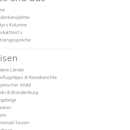
lme
dankensplitter
tja’s Kolumne
odukttest’s
tzengespräche
isen
dere Länder
sflugstipps & Reiseberichte
yerischer Wald
rlin & Brandenburg
zgebirge
anken
ste
torrad-Touren