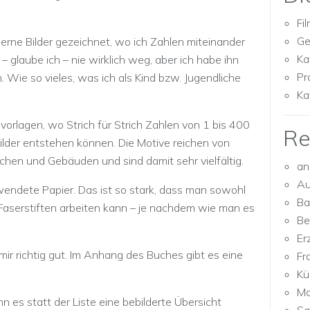
Fi
Ge
gerne Bilder gezeichnet, wo ich Zahlen miteinander
Ka
 glaube ich – nie wirklich weg, aber ich habe ihn
Pr
Wie so vieles, was ich als Kind bzw. Jugendliche
Ka
vorlagen, wo Strich für Strich Zahlen von 1 bis 400
Re
lder entstehen können. Die Motive reichen von
chen und Gebäuden und sind damit sehr vielfältig.
an
Au
rwendete Papier. Das ist so stark, dass man sowohl
Ba
d Faserstiften arbeiten kann – je nachdem wie man es
Be
Er
mir richtig gut. Im Anhang des Buches gibt es eine
Fr
Kü
Mo
es statt der Liste eine bebilderte Übersicht