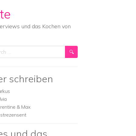
te
nterviews und das Kochen von
ch
er schreiben
rkus
lvia
orentine & Max
strezensent
es und das