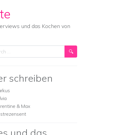
te
nterviews und das Kochen von
ch
er schreiben
rkus
lvia
orentine & Max
strezensent
es und das