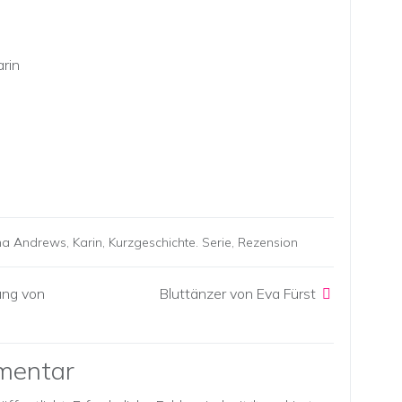
arin
ona Andrews
,
Karin
,
Kurzgeschichte. Serie
,
Rezension
ung von
Bluttänzer von Eva Fürst
mentar