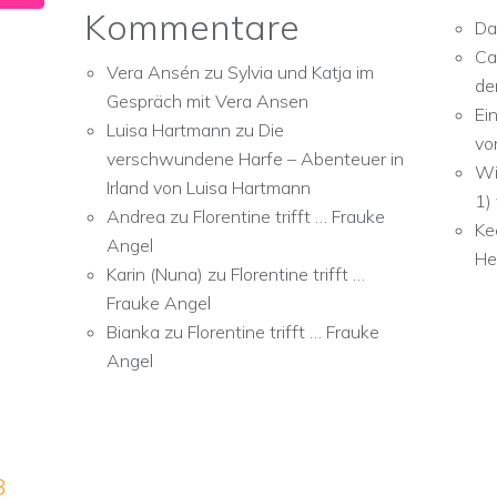
Kommentare
Da
Ca
Vera Ansén
zu
Sylvia und Katja im
de
Gespräch mit Vera Ansen
Ei
Luisa Hartmann
zu
Die
vo
verschwundene Harfe – Abenteuer in
Wi
Irland von Luisa Hartmann
1)
Andrea
zu
Florentine trifft … Frauke
Ke
Angel
He
Karin (Nuna)
zu
Florentine trifft …
Frauke Angel
Bianka
zu
Florentine trifft … Frauke
Angel
3