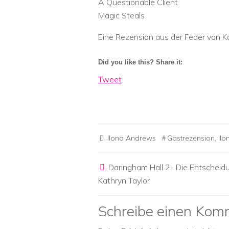
A Questionable Client
Magic Steals
Eine Rezension aus der Feder von K
Did you like this? Share it:
Tweet
Ilona Andrews
Gastrezension
,
Il
Post navigation
Daringham Hall 2- Die Entscheid
Kathryn Taylor
Schreibe einen Kom