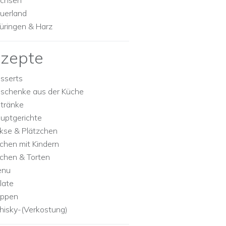
chsen
uerland
üringen & Harz
zepte
sserts
schenke aus der Küche
tränke
uptgerichte
kse & Plätzchen
chen mit Kindern
chen & Torten
enu
late
ppen
isky-(Verkostung)