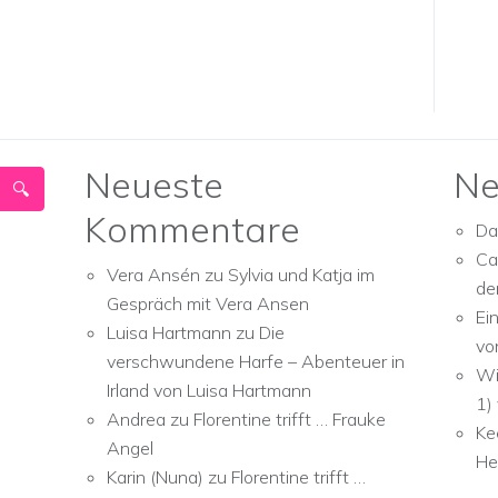
Neueste
Ne
Kommentare
Da
Ca
Vera Ansén
zu
Sylvia und Katja im
de
Gespräch mit Vera Ansen
Ei
Luisa Hartmann
zu
Die
vo
verschwundene Harfe – Abenteuer in
Wi
Irland von Luisa Hartmann
1)
Andrea
zu
Florentine trifft … Frauke
Ke
Angel
He
Karin (Nuna)
zu
Florentine trifft …