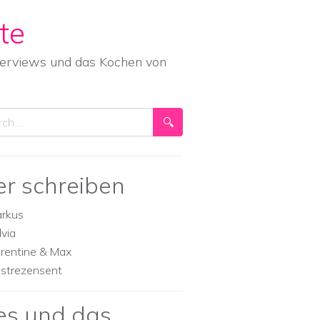
te
nterviews und das Kochen von
ch
er schreiben
rkus
lvia
orentine & Max
strezensent
es und das