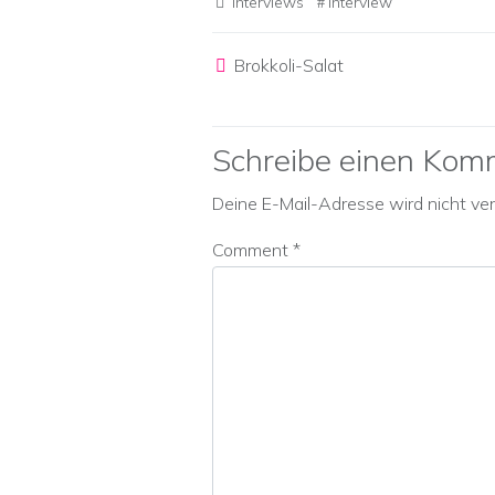
Interviews
Interview
Post navigation
Brokkoli-Salat
Schreibe einen Kom
Deine E-Mail-Adresse wird nicht verö
Comment
*