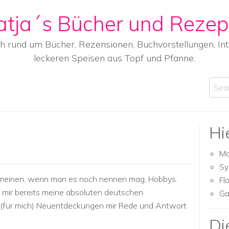
atja´s Bücher und Rezep
ch rund um Bücher, Rezensionen, Buchvorstellungen, I
leckeren Speisen aus Topf und Pfanne.
Sear
Hi
Ma
Sy
zu meinen, wenn man es noch nennen mag, Hobbys.
Fl
s mir bereits meine absoluten deutschen
Ga
le (für mich) Neuentdeckungen mir Rede und Antwort
Di