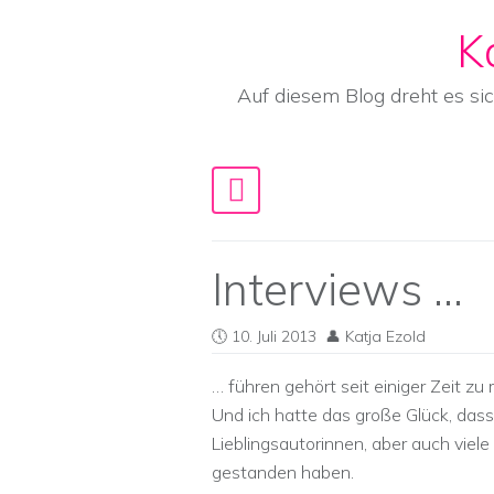
K
Skip to content
Auf diesem Blog dreht es si
Main Navigation
Interviews …
10. Juli 2013
Katja Ezold
… führen gehört seit einiger Zeit 
Und ich hatte das große Glück, das
Lieblingsautorinnen, aber auch vie
gestanden haben.