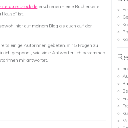
iteraturschock.de
erschienen – eine Bücherseite
Fi
u Hause“ ist.
Ge
Ka
l sowohl hier auf meinem Blog als auch auf der
Pr
Ka
reits einige Autorinnen gebeten, mir 5 Fragen zu
in ich gespannt, wie viele Antworten ich bekommen
Re
torinnen mir antwortet.
an
Au
Ba
Be
Er
Fr
Kü
Mo