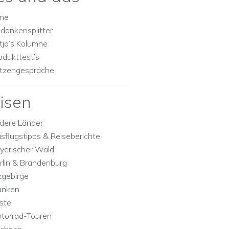
lme
dankensplitter
tja’s Kolumne
odukttest’s
tzengespräche
isen
dere Länder
sflugstipps & Reiseberichte
yerischer Wald
rlin & Brandenburg
zgebirge
anken
ste
torrad-Touren