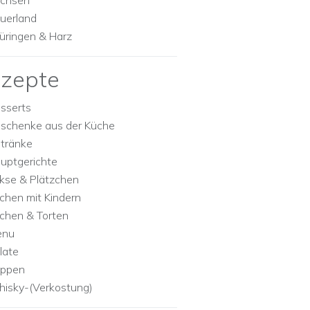
chsen
uerland
üringen & Harz
zepte
sserts
schenke aus der Küche
tränke
uptgerichte
kse & Plätzchen
chen mit Kindern
chen & Torten
enu
late
ppen
isky-(Verkostung)