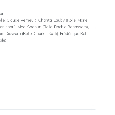
ron
olle: Claude Verneuil), Chantal Lauby (Rolle: Marie
 Benichou), Medi Sadoun (Rolle: Rachid Benassem),
om Diawara (Rolle: Charles Koffi), Frédérique Bel
dile)