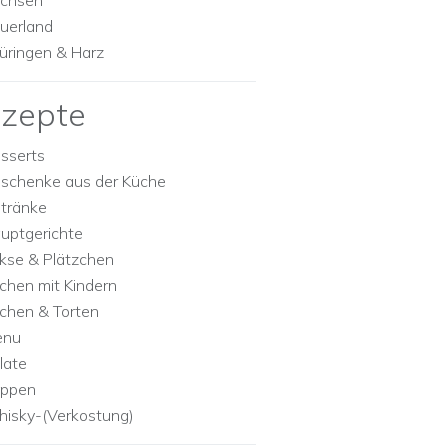
chsen
uerland
üringen & Harz
zepte
sserts
schenke aus der Küche
tränke
uptgerichte
kse & Plätzchen
chen mit Kindern
chen & Torten
enu
late
ppen
isky-(Verkostung)