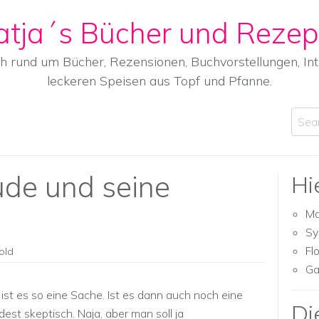
atja´s Bücher und Rezep
ch rund um Bücher, Rezensionen, Buchvorstellungen, I
leckeren Speisen aus Topf und Pfanne.
Sear
ude und seine
Hi
Ma
Sy
Fl
old
Ga
ist es so eine Sache. Ist es dann auch noch eine
Di
est skeptisch. Naja, aber man soll ja