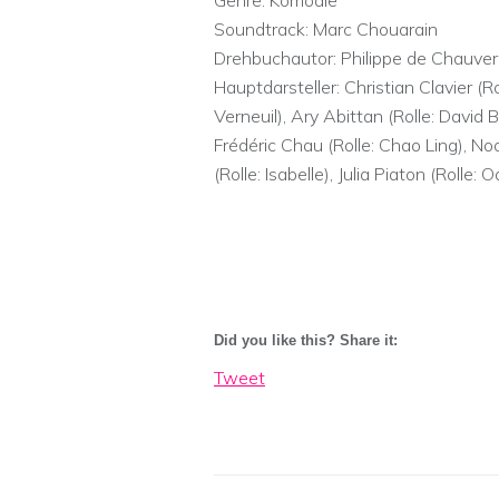
Genre: Komödie
Soundtrack: Marc Chouarain
Drehbuchautor: Philippe de Chauve
Hauptdarsteller: Christian Clavier (R
Verneuil), Ary Abittan (Rolle: David
Frédéric Chau (Rolle: Chao Ling), No
(Rolle: Isabelle), Julia Piaton (Rolle: O
Did you like this? Share it:
Tweet