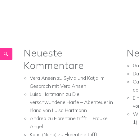
Neueste
Ne
Kommentare
Gu
Da
Vera Ansén
zu
Sylvia und Katja im
Ca
Gespräch mit Vera Ansen
de
Luisa Hartmann
zu
Die
Ei
verschwundene Harfe – Abenteuer in
vo
Irland von Luisa Hartmann
Wi
Andrea
zu
Florentine trifft … Frauke
1)
Angel
Karin (Nuna)
zu
Florentine trifft …