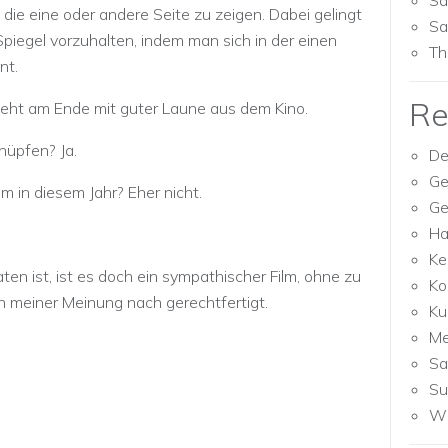
Sa
 die eine oder andere Seite zu zeigen. Dabei gelingt
Sa
piegel vorzuhalten, indem man sich in der einen
Th
nt.
Re
 geht am Ende mit guter Laune aus dem Kino.
nüpfen? Ja.
De
Ge
lm in diesem Jahr? Eher nicht.
Ge
Ha
Ke
en ist, ist es doch ein sympathischer Film, ohne zu
Ko
en meiner Meinung nach gerechtfertigt.
Ku
M
Sa
Su
Wh