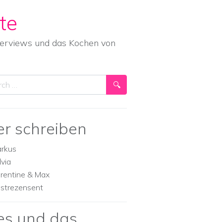
te
nterviews und das Kochen von
ch
er schreiben
rkus
lvia
orentine & Max
strezensent
es und das