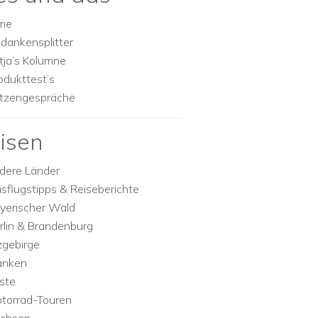
lme
dankensplitter
tja’s Kolumne
odukttest’s
tzengespräche
isen
dere Länder
sflugstipps & Reiseberichte
yerischer Wald
rlin & Brandenburg
zgebirge
anken
ste
torrad-Touren