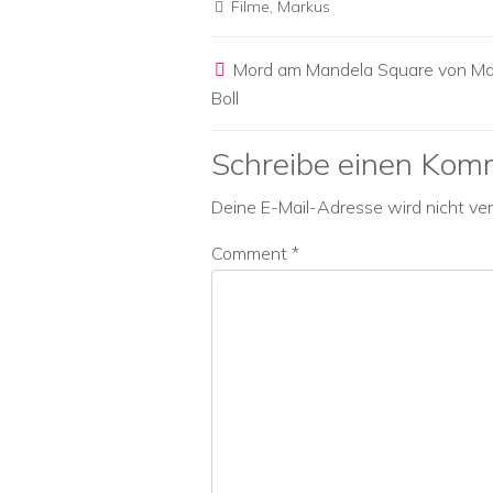
Filme
,
Markus
Post navigation
Mord am Mandela Square von Ma
Boll
Schreibe einen Kom
Deine E-Mail-Adresse wird nicht verö
Comment
*