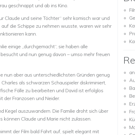
rau geschnappt und ab ins Kino.
Fi
Ge
ur Claude und seine Töchter“ sehr komisch war und
Ka
lich auf die Schippe zu nehmen wusste, waren wir sehr
Pr
nktionieren kann.
Ka
lie einige „durchgemacht“, sie haben alle
e besucht und nun genug davon – umso mehr freuen
Re
an
 nun aber aus unterschiedlichsten Gründen genug
Au
, Charles als schwarzen Schauspieler diskriminiert,
Ba
ische Fälle zu bearbeiten und David ist erfolglos
Be
it der Franzosen und Neider.
Er
und Kegel auszuwandern. Die Familie droht sich über
Fr
as können Claude und Marie nicht zulassen.
Kü
Mo
mt der Film bald Fahrt auf, spielt elegant mit