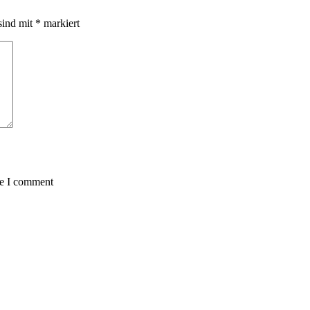
sind mit
*
markiert
me I comment