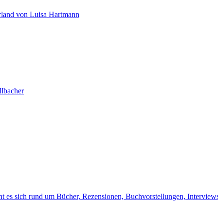
rland von Luisa Hartmann
llbacher
t es sich rund um Bücher, Rezensionen, Buchvorstellungen, Interview