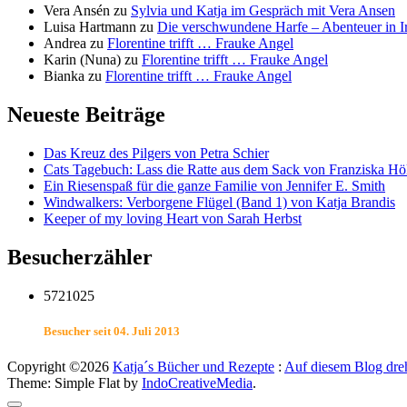
Vera Ansén
zu
Sylvia und Katja im Gespräch mit Vera Ansen
Luisa Hartmann
zu
Die verschwundene Harfe – Abenteuer in I
Andrea
zu
Florentine trifft … Frauke Angel
Karin (Nuna)
zu
Florentine trifft … Frauke Angel
Bianka
zu
Florentine trifft … Frauke Angel
Neueste Beiträge
Das Kreuz des Pilgers von Petra Schier
Cats Tagebuch: Lass die Ratte aus dem Sack von Franziska Hö
Ein Riesenspaß für die ganze Familie von Jennifer E. Smith
Windwalkers: Verborgene Flügel (Band 1) von Katja Brandis
Keeper of my loving Heart von Sarah Herbst
Besucherzähler
5721025
Besucher seit 04. Juli 2013
Copyright ©2026
Katja´s Bücher und Rezepte
:
Auf diesem Blog dreh
Theme: Simple Flat by
IndoCreativeMedia
.