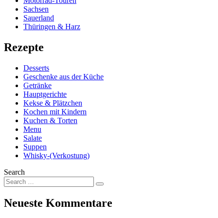
Motorrad-Touren
Sachsen
Sauerland
Thüringen & Harz
Rezepte
Desserts
Geschenke aus der Küche
Getränke
Hauptgerichte
Kekse & Plätzchen
Kochen mit Kindern
Kuchen & Torten
Menu
Salate
Suppen
Whisky-(Verkostung)
Search
Neueste Kommentare