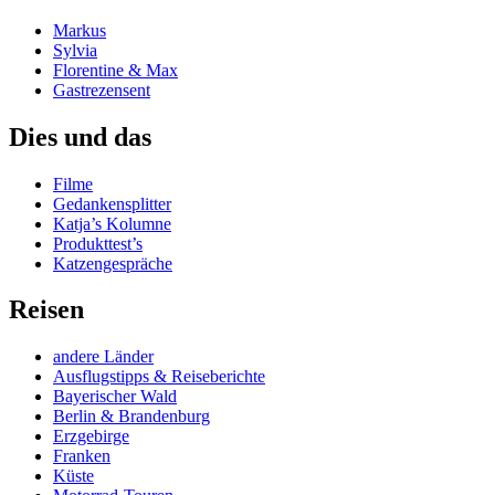
Markus
Sylvia
Florentine & Max
Gastrezensent
Dies und das
Filme
Gedankensplitter
Katja’s Kolumne
Produkttest’s
Katzengespräche
Reisen
andere Länder
Ausflugstipps & Reiseberichte
Bayerischer Wald
Berlin & Brandenburg
Erzgebirge
Franken
Küste