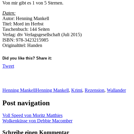
Von mir gibt es 1 von 5 Sternen.
Daten:
Autor: Henning Mankell
Titel: Mord im Herbst
Taschenbuch: 144 Seiten
Verlag: dtv Verlagsgesellschaft (Juli 2015)
ISBN: 978-3423215985
Originaltitel: Handen
Did you like this? Share it:
Tweet
Henning Mankell
Henning Mankell
,
Krimi
,
Rezension
,
Wallander
Post navigation
Voll Speed von Moritz Matthies
Wolkenküsse von Debbie Macomber
Schreibe einen Kommentar