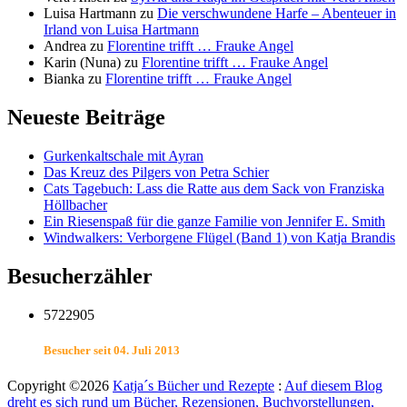
Luisa Hartmann
zu
Die verschwundene Harfe – Abenteuer in
Irland von Luisa Hartmann
Andrea
zu
Florentine trifft … Frauke Angel
Karin (Nuna)
zu
Florentine trifft … Frauke Angel
Bianka
zu
Florentine trifft … Frauke Angel
Neueste Beiträge
Gurkenkaltschale mit Ayran
Das Kreuz des Pilgers von Petra Schier
Cats Tagebuch: Lass die Ratte aus dem Sack von Franziska
Höllbacher
Ein Riesenspaß für die ganze Familie von Jennifer E. Smith
Windwalkers: Verborgene Flügel (Band 1) von Katja Brandis
Besucherzähler
5722905
Besucher seit 04. Juli 2013
Copyright ©2026
Katja´s Bücher und Rezepte
:
Auf diesem Blog
dreht es sich rund um Bücher, Rezensionen, Buchvorstellungen,