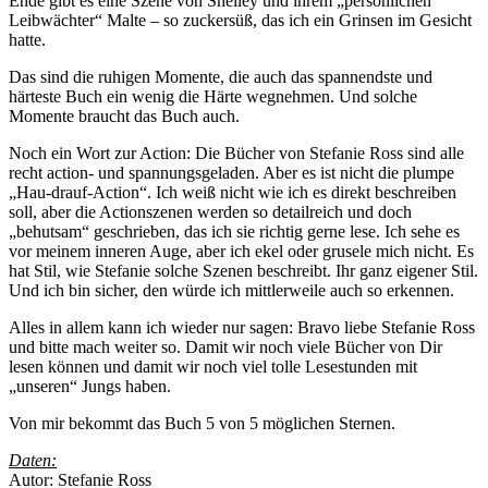
Ende gibt es eine Szene von Shelley und ihrem „persönlichen
Leibwächter“ Malte – so zuckersüß, das ich ein Grinsen im Gesicht
hatte.
Das sind die ruhigen Momente, die auch das spannendste und
härteste Buch ein wenig die Härte wegnehmen. Und solche
Momente braucht das Buch auch.
Noch ein Wort zur Action: Die Bücher von Stefanie Ross sind alle
recht action- und spannungsgeladen. Aber es ist nicht die plumpe
„Hau-drauf-Action“. Ich weiß nicht wie ich es direkt beschreiben
soll, aber die Actionszenen werden so detailreich und doch
„behutsam“ geschrieben, das ich sie richtig gerne lese. Ich sehe es
vor meinem inneren Auge, aber ich ekel oder grusele mich nicht. Es
hat Stil, wie Stefanie solche Szenen beschreibt. Ihr ganz eigener Stil.
Und ich bin sicher, den würde ich mittlerweile auch so erkennen.
Alles in allem kann ich wieder nur sagen: Bravo liebe Stefanie Ross
und bitte mach weiter so. Damit wir noch viele Bücher von Dir
lesen können und damit wir noch viel tolle Lesestunden mit
„unseren“ Jungs haben.
Von mir bekommt das Buch 5 von 5 möglichen Sternen.
Daten:
Autor: Stefanie Ross