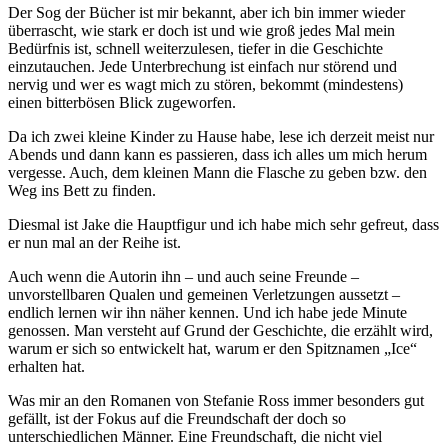
Der Sog der Bücher ist mir bekannt, aber ich bin immer wieder
überrascht, wie stark er doch ist und wie groß jedes Mal mein
Bedürfnis ist, schnell weiterzulesen, tiefer in die Geschichte
einzutauchen. Jede Unterbrechung ist einfach nur störend und
nervig und wer es wagt mich zu stören, bekommt (mindestens)
einen bitterbösen Blick zugeworfen.
Da ich zwei kleine Kinder zu Hause habe, lese ich derzeit meist nur
Abends und dann kann es passieren, dass ich alles um mich herum
vergesse. Auch, dem kleinen Mann die Flasche zu geben bzw. den
Weg ins Bett zu finden.
Diesmal ist Jake die Hauptfigur und ich habe mich sehr gefreut, dass
er nun mal an der Reihe ist.
Auch wenn die Autorin ihn – und auch seine Freunde –
unvorstellbaren Qualen und gemeinen Verletzungen aussetzt –
endlich lernen wir ihn näher kennen. Und ich habe jede Minute
genossen. Man versteht auf Grund der Geschichte, die erzählt wird,
warum er sich so entwickelt hat, warum er den Spitznamen „Ice“
erhalten hat.
Was mir an den Romanen von Stefanie Ross immer besonders gut
gefällt, ist der Fokus auf die Freundschaft der doch so
unterschiedlichen Männer. Eine Freundschaft, die nicht viel