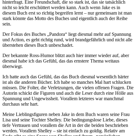
hinterfragt. Eine Freundschaft, die so stark ist, das sie tatsächlich
nicht so leicht erschüttert werden kann. Auch wenn Jake es in
diesem Buch erst so richtig begreifen lernt – nur gemeinsam ist man
stark könnte das Motto des Buches und eigentlich auch der Reihe
sein.
Der Fokus des Buches „Pandora“ liegt diesmal mehr auf Spannung
und Action, es geht richtig rund, wird brandgefährlich und nicht alle
überstehen dieses Buch unbeschadet.
Der bekannte Ross-Humor blitzt auch hier immer wieder auf, aber
diesmal habe ich das Gefühl, das das ernstere Thema weitaus
überwiegt.
Ich hatte auch das Gefühl, das das Buch diesmal wesentlich härter
ist als die anderen Bücher. Ich habe so manches Mal hart schlucken
müssen. Die Folter, die Verletzungen, die vielen offenen Fragen. Die
Autorin schickt die Figuren und auch die Leser durch eine Hölle aus
Spannung und Ungewissheit. Vorallem letzteres war manchmal
durchaus sehr hart.
Meine Lieblingsfiguren neben Jake in dem Buch waren seine Frau
Lisa und seine Tochter Shelley. Die bedingungslose Liebe, dieses
tiefe Vertrauen und vorallem die Art in der die beiden beschrieben
werden. Vorallem Shelley – sie ist einfach zu goldig. Relativ am