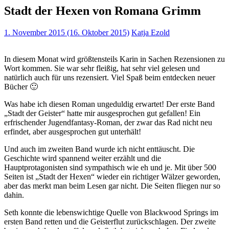
Stadt der Hexen von Romana Grimm
1. November 2015
(16. Oktober 2015)
Katja Ezold
In diesem Monat wird größtensteils Karin in Sachen Rezensionen zu
Wort kommen. Sie war sehr fleißig, hat sehr viel gelesen und
natürlich auch für uns rezensiert. Viel Spaß beim entdecken neuer
Bücher 🙂
Was habe ich diesen Roman ungeduldig erwartet! Der erste Band
„Stadt der Geister“ hatte mir ausgesprochen gut gefallen! Ein
erfrischender Jugendfantasy-Roman, der zwar das Rad nicht neu
erfindet, aber ausgesprochen gut unterhält!
Und auch im zweiten Band wurde ich nicht enttäuscht. Die
Geschichte wird spannend weiter erzählt und die
Hauptprotagonisten sind sympathisch wie eh und je. Mit über 500
Seiten ist „Stadt der Hexen“ wieder ein richtiger Wälzer geworden,
aber das merkt man beim Lesen gar nicht. Die Seiten fliegen nur so
dahin.
Seth konnte die lebenswichtige Quelle von Blackwood Springs im
ersten Band retten und die Geisterflut zurückschlagen. Der zweite