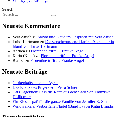
Whisky-(Verkostung)
Search
Neueste Kommentare
Vera Ansén
zu
Sylvia und Katja im Gespräch mit Vera Ansen
Luisa Hartmann
zu
Die verschwundene Harfe – Abenteuer in
Irland von Luisa Hartmann
Andrea
zu
Florentine trifft … Frauke Angel
Karin (Nuna)
zu
Florentine trifft … Frauke Angel
Bianka
zu
Florentine trifft … Frauke Angel
Neueste Beiträge
Gurkenkaltschale mit Ayran
Das Kreuz des Pilgers von Petra Schier
Cats Tagebuch: Lass die Ratte aus dem Sack von Franziska
Höllbacher
Ein Riesenspaß für die ganze Familie von Jennifer E. Smith
Windwalkers: Verborgene Flügel (Band 1) von Katja Brandis