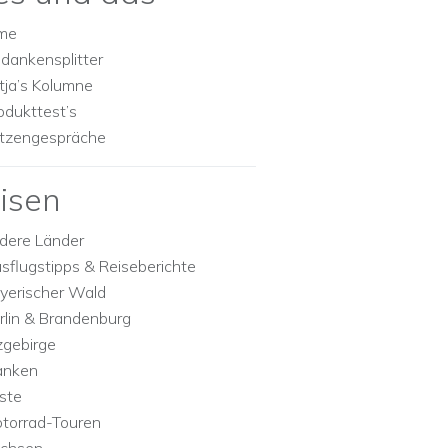
lme
dankensplitter
tja’s Kolumne
odukttest’s
tzengespräche
isen
dere Länder
sflugstipps & Reiseberichte
yerischer Wald
rlin & Brandenburg
zgebirge
anken
ste
torrad-Touren