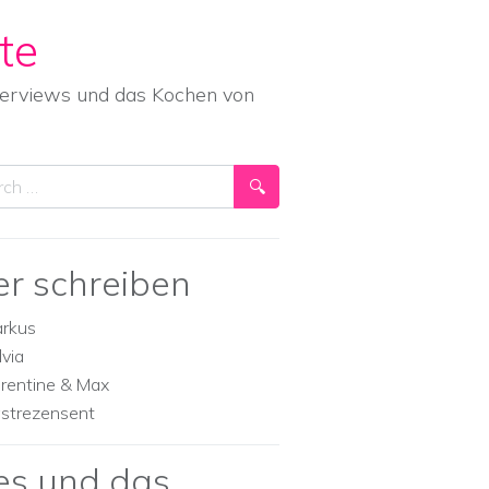
te
nterviews und das Kochen von
ch
er schreiben
rkus
lvia
orentine & Max
strezensent
es und das