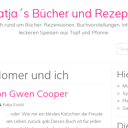
atja´s Bücher und Rezep
ch rund um Bücher, Rezensionen, Buchvorstellungen, I
leckeren Speisen aus Topf und Pfanne.
Sear
omer und ich
Hi
Ma
on Gwen Cooper
Sy
Fl
Katja Ezold
Ga
… oder: Wie mir ein blindes Kätzchen die Freude
am Leben zurück gab Dieses Buch ist für jeden
Di