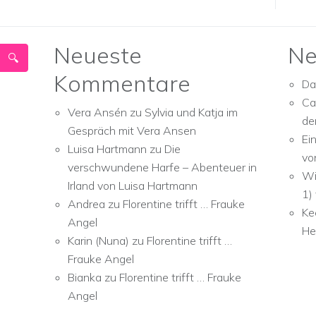
Neueste
Ne
Kommentare
Da
Ca
Vera Ansén
zu
Sylvia und Katja im
de
Gespräch mit Vera Ansen
Ei
Luisa Hartmann
zu
Die
vo
verschwundene Harfe – Abenteuer in
Wi
Irland von Luisa Hartmann
1)
Andrea
zu
Florentine trifft … Frauke
Ke
Angel
He
Karin (Nuna)
zu
Florentine trifft …
Frauke Angel
Bianka
zu
Florentine trifft … Frauke
Angel