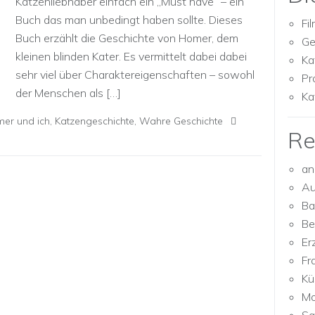
Katzenliebhaber einfach ein „Must have“ – ein
Buch das man unbedingt haben sollte. Dieses
Fi
Buch erzählt die Geschichte von Homer, dem
Ge
kleinen blinden Kater. Es vermittelt dabei dabei
Ka
sehr viel über Charaktereigenschaften – sowohl
Pr
der Menschen als […]
Ka
er und ich
,
Katzengeschichte
,
Wahre Geschichte
Re
an
Au
Ba
Be
Er
Fr
Kü
Mo