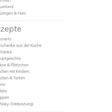
chsen
uerland
üringen & Harz
zepte
sserts
schenke aus der Küche
tränke
uptgerichte
kse & Plätzchen
chen mit Kindern
chen & Torten
enu
late
ppen
isky-(Verkostung)