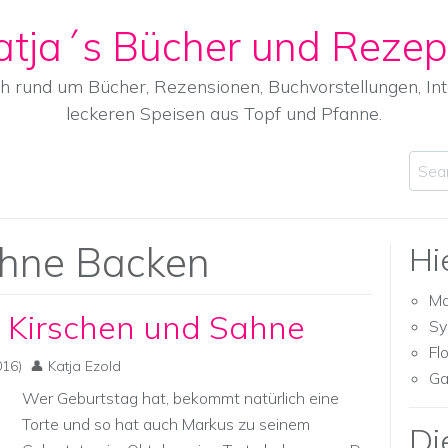
atja´s Bücher und Rezep
ch rund um Bücher, Rezensionen, Buchvorstellungen, I
leckeren Speisen aus Topf und Pfanne.
Sear
hne Backen
Hi
Ma
t Kirschen und Sahne
Sy
Fl
16)
Katja Ezold
Ga
Wer Geburtstag hat, bekommt natürlich eine
Torte und so hat auch Markus zu seinem
Di