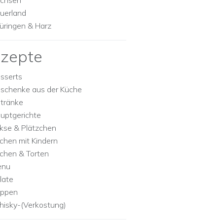
chsen
uerland
üringen & Harz
zepte
sserts
schenke aus der Küche
tränke
uptgerichte
kse & Plätzchen
chen mit Kindern
chen & Torten
enu
late
ppen
isky-(Verkostung)