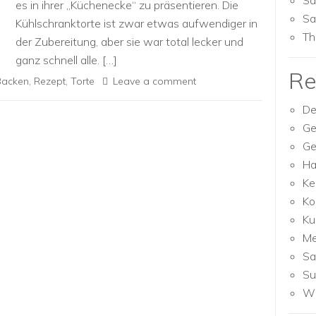
Sa
es in ihrer „Küchenecke“ zu präsentieren. Die
Sa
Kühlschranktorte ist zwar etwas aufwendiger in
Th
der Zubereitung, aber sie war total lecker und
ganz schnell alle. […]
Re
Backen
,
Rezept
,
Torte
Leave a comment
De
Ge
Ge
Ha
Ke
Ko
Ku
M
Sa
Su
Wh