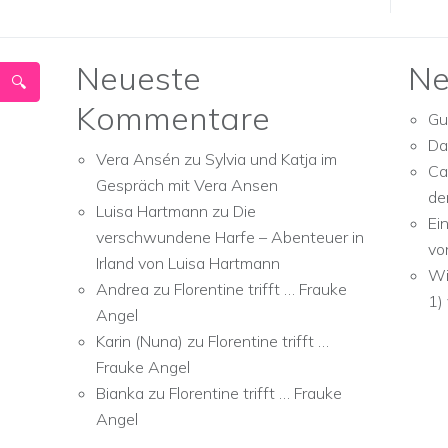
Neueste
Ne
Kommentare
Gu
Da
Vera Ansén
zu
Sylvia und Katja im
Ca
Gespräch mit Vera Ansen
de
Luisa Hartmann
zu
Die
Ei
verschwundene Harfe – Abenteuer in
vo
Irland von Luisa Hartmann
Wi
Andrea
zu
Florentine trifft … Frauke
1)
Angel
Karin (Nuna)
zu
Florentine trifft …
Frauke Angel
Bianka
zu
Florentine trifft … Frauke
Angel