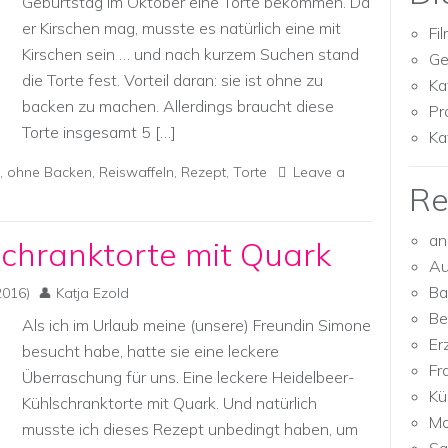
Geburtstag im Oktober eine Torte bekommen. Da
er Kirschen mag, musste es natürlich eine mit
Fi
Kirschen sein … und nach kurzem Suchen stand
Ge
die Torte fest. Vorteil daran: sie ist ohne zu
Ka
backen zu machen. Allerdings braucht diese
Pr
Torte insgesamt 5 […]
Ka
,
ohne Backen
,
Reiswaffeln
,
Rezept
,
Torte
Leave a
Re
an
chranktorte mit Quark
Au
Ba
2016)
Katja Ezold
Be
Als ich im Urlaub meine (unsere) Freundin Simone
Er
besucht habe, hatte sie eine leckere
Fr
Überraschung für uns. Eine leckere Heidelbeer-
Kü
Kühlschranktorte mit Quark. Und natürlich
Mo
musste ich dieses Rezept unbedingt haben, um