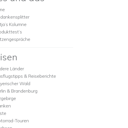
lme
dankensplitter
tja’s Kolumne
odukttest’s
tzengespräche
isen
dere Länder
sflugstipps & Reiseberichte
yerischer Wald
rlin & Brandenburg
zgebirge
anken
ste
torrad-Touren