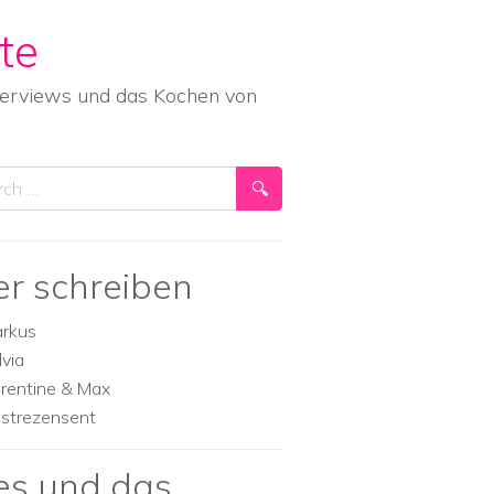
te
nterviews und das Kochen von
ch
er schreiben
rkus
lvia
orentine & Max
strezensent
es und das