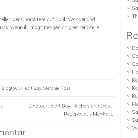
Sa
Sa
Th
stellen der Charaktere auf Book Wonderland …
uns, wenn ihr mögt, morgen an gleicher Stelle.
Re
De
Ge
Ge
Ha
Ke
Ko
,
Blogtour
,
Heart Bay
,
Stefanie Ross
Ku
M
us
Blogtour Heart Bay: Nacho’s und Dips …
Sa
Rezepte aus Mexiko
Su
Wh
mentar