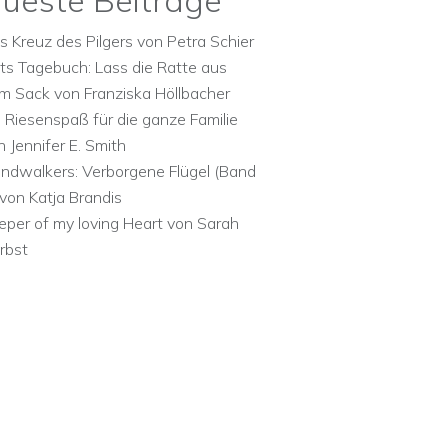
ueste Beiträge
s Kreuz des Pilgers von Petra Schier
ts Tagebuch: Lass die Ratte aus
m Sack von Franziska Höllbacher
n Riesenspaß für die ganze Familie
n Jennifer E. Smith
ndwalkers: Verborgene Flügel (Band
 von Katja Brandis
eper of my loving Heart von Sarah
rbst