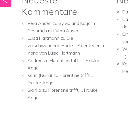
Neueste
Ne
Kommentare
Da
Ca
Vera Ansén
zu
Sylvia und Katja im
de
Gespräch mit Vera Ansen
Ei
Luisa Hartmann
zu
Die
vo
verschwundene Harfe – Abenteuer in
Wi
Irland von Luisa Hartmann
1)
Andrea
zu
Florentine trifft … Frauke
Ke
Angel
He
Karin (Nuna)
zu
Florentine trifft …
Frauke Angel
Bianka
zu
Florentine trifft … Frauke
Angel