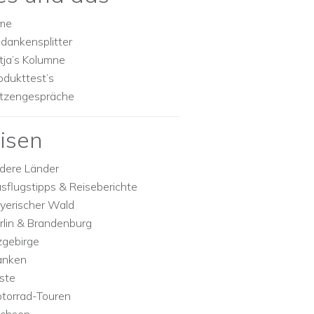
lme
dankensplitter
tja’s Kolumne
odukttest’s
tzengespräche
isen
dere Länder
sflugstipps & Reiseberichte
yerischer Wald
rlin & Brandenburg
zgebirge
anken
ste
torrad-Touren