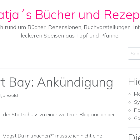
atja´s Bücher und Rezep
ch rund um Bücher, Rezensionen, Buchvorstellungen, I
leckeren Speisen aus Topf und Pfanne.
Sear
rt Bay: Ankündigung
Hi
Ma
tja Ezold
Sy
Fl
– der Startschuss zu einer weiteren Blogtour, an der
Ga
Di
e „Magst Du mitmachen?“ musste ich nicht eine