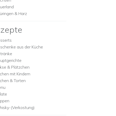
chsen
uerland
üringen & Harz
zepte
sserts
schenke aus der Küche
tränke
uptgerichte
kse & Plätzchen
chen mit Kindern
chen & Torten
enu
late
ppen
isky-(Verkostung)