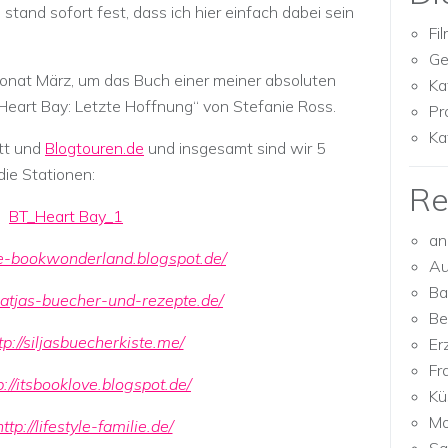
stand sofort fest, dass ich hier einfach dabei sein
Fi
Ge
onat März, um das Buch einer meiner absoluten
Ka
„Heart Bay: Letzte Hoffnung“ von Stefanie Ross.
Pr
Ka
itt und
Blogtouren.de
und insgesamt sind wir 5
die Stationen:
Re
an
the-bookwonderland.blogspot.de/
Au
Ba
/katjas-buecher-und-rezepte.de/
Be
tp://siljasbuecherkiste.me/
Er
Fr
p://itsbooklove.blogspot.de/
Kü
Mo
http://lifestyle-familie.de/