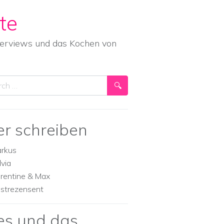
te
nterviews und das Kochen von
ch
er schreiben
rkus
lvia
orentine & Max
strezensent
es und das