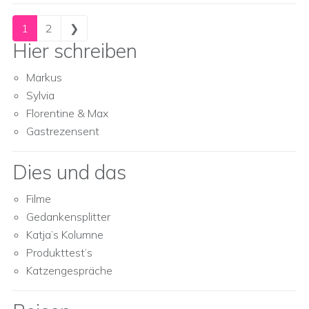
Posts navigation
1
2
❯
Hier schreiben
Markus
Sylvia
Florentine & Max
Gastrezensent
Dies und das
Filme
Gedankensplitter
Katja’s Kolumne
Produkttest’s
Katzengespräche