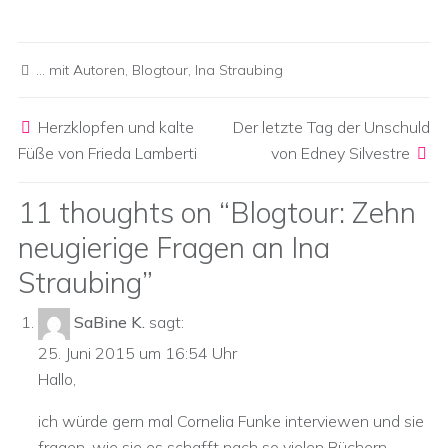
... mit Autoren
,
Blogtour
,
Ina Straubing
Post navigation
Herzklopfen und kalte
Der letzte Tag der Unschuld
Füße von Frieda Lamberti
von Edney Silvestre
11 thoughts on “
Blogtour: Zehn
neugierige Fragen an Ina
Straubing
”
SaBine K.
sagt:
25. Juni 2015 um 16:54 Uhr
Hallo,
ich würde gern mal Cornelia Funke interviewen und sie
fragen, wie sie es schafft nach so vielen Büchern