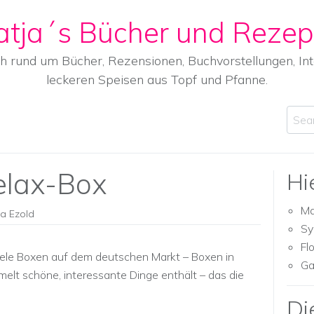
atja´s Bücher und Rezep
ch rund um Bücher, Rezensionen, Buchvorstellungen, I
leckeren Speisen aus Topf und Pfanne.
Sear
lax-Box
Hi
Ma
ja Ezold
Sy
Fl
 viele Boxen auf dem deutschen Markt – Boxen in
Ga
t schöne, interessante Dinge enthält – das die
Di