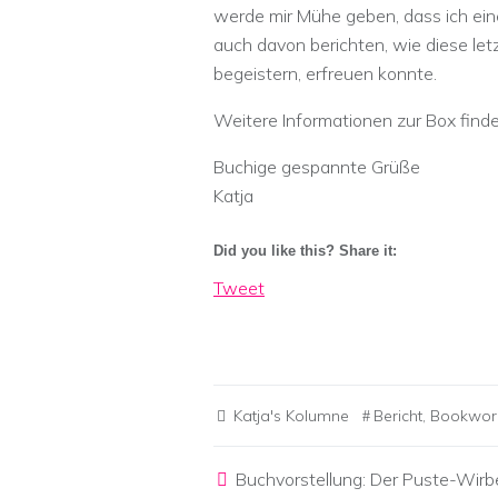
werde mir Mühe geben, dass ich ei
auch davon berichten, wie diese let
begeistern, erfreuen konnte.
Weitere Informationen zur Box findet
Buchige gespannte Grüße
Katja
Did you like this? Share it:
Tweet
Katja's Kolumne
Bericht
,
Bookwor
Post navigation
Buchvorstellung: Der Puste-Wirb