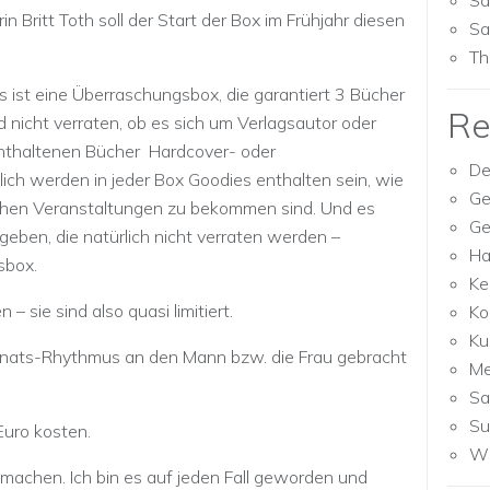
Sa
in Britt Toth soll der Start der Box im Frühjahr diesen
Sa
Th
 ist eine Überraschungsbox, die garantiert 3 Bücher
Re
d nicht verraten, ob es sich um Verlagsautor oder
 enthaltenen Bücher Hardcover- oder
De
ch werden in jeder Box Goodies enthalten sein, wie
Ge
ichen Veranstaltungen zu bekommen sind. Und es
Ge
eben, die natürlich nicht verraten werden –
Ha
sbox.
Ke
– sie sind also quasi limitiert.
Ko
Ku
nats-Rhythmus an den Mann bzw. die Frau gebracht
M
Sa
Su
Euro kosten.
Wh
g machen. Ich bin es auf jeden Fall geworden und