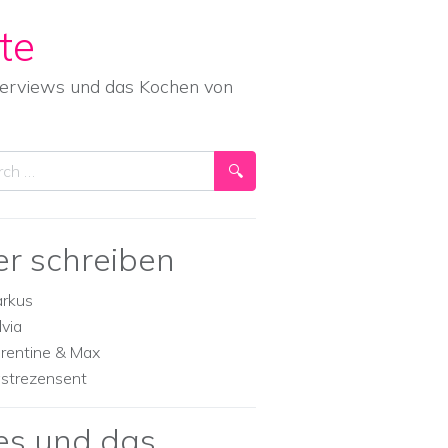
te
nterviews und das Kochen von
ch
er schreiben
rkus
lvia
orentine & Max
strezensent
es und das