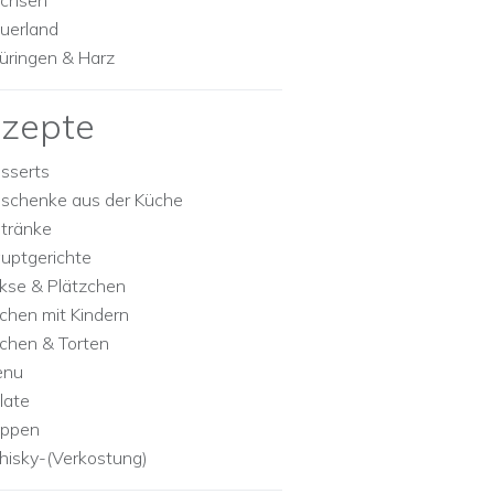
chsen
uerland
üringen & Harz
zepte
sserts
schenke aus der Küche
tränke
uptgerichte
kse & Plätzchen
chen mit Kindern
chen & Torten
enu
late
ppen
isky-(Verkostung)