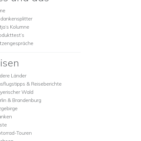
lme
dankensplitter
tja’s Kolumne
odukttest’s
tzengespräche
isen
dere Länder
sflugstipps & Reiseberichte
yerischer Wald
rlin & Brandenburg
zgebirge
anken
ste
torrad-Touren