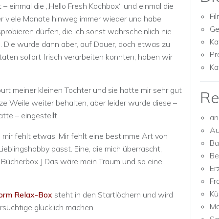
 – einmal die „Hello Fresh Kochbox“ und einmal die
Fi
r viele Monate hinweg immer wieder und habe
Ge
robieren dürfen, die ich sonst wahrscheinlich nie
Ka
Die wurde dann aber, auf Dauer, doch etwas zu
Pr
taten sofort frisch verarbeiten konnten, haben wir
Ka
rt meiner kleinen Tochter und sie hatte mir sehr gut
Re
nze Weile weiter behalten, aber leider wurde diese –
te – eingestellt.
an
Au
 mir fehlt etwas. Mir fehlt eine bestimme Art von
Ba
ieblingshobby passt. Eine, die mich überrascht,
Be
ne Bücherbox J Das wäre mein Traum und so eine
Er
Fr
Kü
rm Relax-Box
steht in den Startlöchern und wird
Mo
ersüchtige glücklich machen.