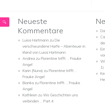
Neueste
Ne
Kommentare
Da
Ca
Luisa Hartmann
zu
Die
de
verschwundene Harfe – Abenteuer in
Ei
Irland von Luisa Hartmann
vo
Andrea
zu
Florentine trifft … Frauke
Wi
Angel
1)
Karin (Nuna)
zu
Florentine trifft …
Ke
Frauke Angel
He
Bianka
zu
Florentine trifft … Frauke
Angel
Kathleen
zu
Wo Geschichten uns
verbinden … Part 4