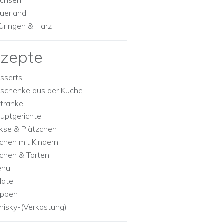
chsen
uerland
üringen & Harz
zepte
sserts
schenke aus der Küche
tränke
uptgerichte
kse & Plätzchen
chen mit Kindern
chen & Torten
enu
late
ppen
isky-(Verkostung)