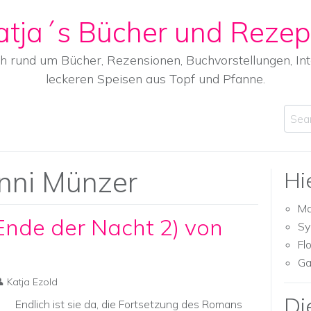
atja´s Bücher und Rezep
ch rund um Bücher, Rezensionen, Buchvorstellungen, I
leckeren Speisen aus Topf und Pfanne.
Sear
nni Münzer
Hi
Ma
Ende der Nacht 2) von
Sy
Fl
Ga
Katja Ezold
Di
Endlich ist sie da, die Fortsetzung des Romans