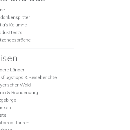
lme
dankensplitter
tja’s Kolumne
odukttest’s
tzengespräche
isen
dere Länder
sflugstipps & Reiseberichte
yerischer Wald
rlin & Brandenburg
zgebirge
anken
ste
torrad-Touren