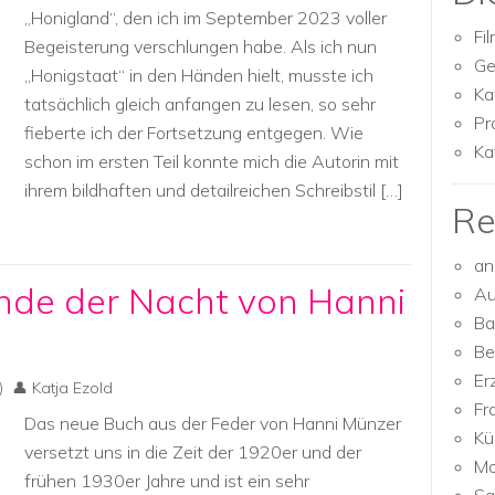
„Honigland“, den ich im September 2023 voller
Fi
Begeisterung verschlungen habe. Als ich nun
Ge
„Honigstaat“ in den Händen hielt, musste ich
Ka
tatsächlich gleich anfangen zu lesen, so sehr
Pr
fieberte ich der Fortsetzung entgegen. Wie
Ka
schon im ersten Teil konnte mich die Autorin mit
ihrem bildhaften und detailreichen Schreibstil […]
Re
an
nde der Nacht von Hanni
Au
Ba
Be
Er
)
Katja Ezold
Fr
Das neue Buch aus der Feder von Hanni Münzer
Kü
versetzt uns in die Zeit der 1920er und der
Mo
frühen 1930er Jahre und ist ein sehr