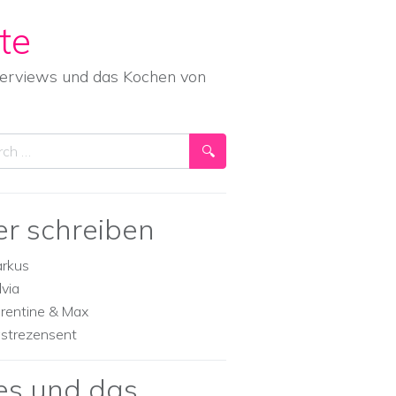
te
nterviews und das Kochen von
ch
er schreiben
rkus
lvia
orentine & Max
strezensent
es und das