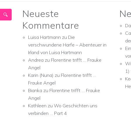
Neueste
Ne
Kommentare
Da
Ca
Luisa Hartmann
zu
Die
de
verschwundene Harfe – Abenteuer in
Ei
Irland von Luisa Hartmann
vo
Andrea
zu
Florentine trifft … Frauke
Wi
Angel
1)
Karin (Nuna)
zu
Florentine trifft …
Ke
Frauke Angel
He
Bianka
zu
Florentine trifft … Frauke
Angel
Kathleen
zu
Wo Geschichten uns
verbinden … Part 4