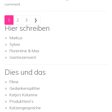
comment
Posts navigation
1
2
3
❯
Hier schreiben
Markus
Sylvia
Florentine & Max
Gastrezensent
Dies und das
Filme
Gedankensplitter
Katja’s Kolumne
Produkttest’s
Katzengespräche