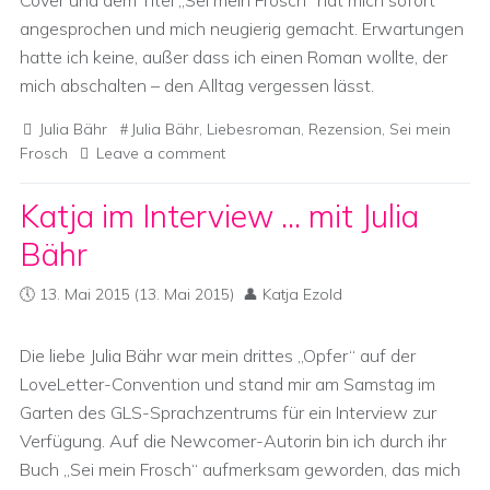
Cover und dem Titel „Sei mein Frosch“ hat mich sofort
angesprochen und mich neugierig gemacht. Erwartungen
hatte ich keine, außer dass ich einen Roman wollte, der
mich abschalten – den Alltag vergessen lässt.
Julia Bähr
Julia Bähr
,
Liebesroman
,
Rezension
,
Sei mein
Frosch
Leave a comment
Katja im Interview … mit Julia
Bähr
13. Mai 2015
(13. Mai 2015)
Katja Ezold
Die liebe Julia Bähr war mein drittes „Opfer“ auf der
LoveLetter-Convention und stand mir am Samstag im
Garten des GLS-Sprachzentrums für ein Interview zur
Verfügung. Auf die Newcomer-Autorin bin ich durch ihr
Buch „Sei mein Frosch“ aufmerksam geworden, das mich