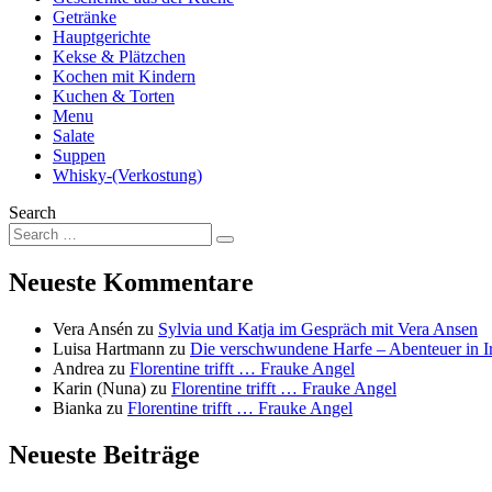
Getränke
Hauptgerichte
Kekse & Plätzchen
Kochen mit Kindern
Kuchen & Torten
Menu
Salate
Suppen
Whisky-(Verkostung)
Search
Neueste Kommentare
Vera Ansén
zu
Sylvia und Katja im Gespräch mit Vera Ansen
Luisa Hartmann
zu
Die verschwundene Harfe – Abenteuer in I
Andrea
zu
Florentine trifft … Frauke Angel
Karin (Nuna)
zu
Florentine trifft … Frauke Angel
Bianka
zu
Florentine trifft … Frauke Angel
Neueste Beiträge