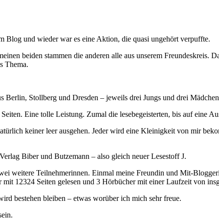
Blog und wieder war es eine Aktion, die quasi ungehört verpuffte.
nen beiden stammen die anderen alle aus unserem Freundeskreis. Das i
das Thema.
 Berlin, Stollberg und Dresden – jeweils drei Jungs und drei Mädchen
ten. Eine tolle Leistung. Zumal die lesebegeisterten, bis auf eine Au
natürlich keiner leer ausgehen. Jeder wird eine Kleinigkeit von mir b
erlag Biber und Butzemann – also gleich neuer Lesestoff J.
ei weitere Teilnehmerinnen. Einmal meine Freundin und Mit-Bloggerin
 mit 12324 Seiten gelesen und 3 Hörbücher mit einer Laufzeit von in
ird bestehen bleiben – etwas worüber ich mich sehr freue.
ein.