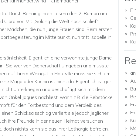
t
Der Jahrhundertwind – Champagner
Fi
etra Durst-Benning ihren Lesern den 2. Roman um
Ge
d Clara vor. Mit „Solang die Welt noch schlief“
Ka
liner Mädchen, die nun junge Frauen sind. Beim ersten
Pr
rtbegeisterung im Mittelpunkt, nun tritt Isabelle in
Ka
Re
 Persönlichkeit. Eigentlich eine verwöhnte junge Dame,
rlin. Sie war von Dienerschaft umgeben und musste
an
n auf ihrem Weingut in Hautville muss sie sich um
Au
ine Magd oder Köchin ist nicht da. Eigentlich ist gar
Ba
ch nicht unterkriegen und beschäftigt sich mit dem
Be
von Onkel Jaques nachliest, wann z.B. die Rebstöcke
Er
mpft für den Fortbestand und dem Verbleib des
Fr
inen Schicksalsschlag verliert sie jedoch jeglicher
Kü
Auch ihre Freunde in der neuen Heimat versuchen
Mo
, doch nichts kann sie aus ihrer Lethargie befreien.