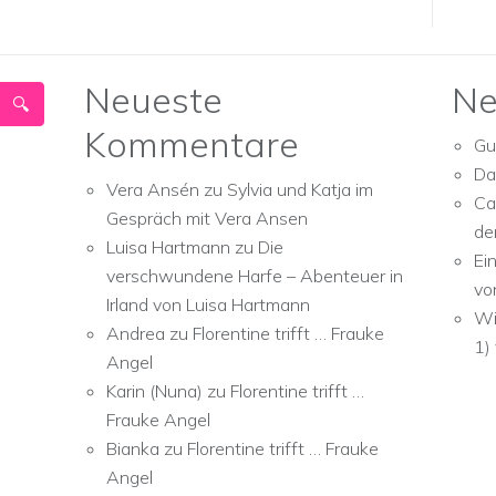
Neueste
Ne
Kommentare
Gu
Da
Vera Ansén
zu
Sylvia und Katja im
Ca
Gespräch mit Vera Ansen
de
Luisa Hartmann
zu
Die
Ei
verschwundene Harfe – Abenteuer in
vo
Irland von Luisa Hartmann
Wi
Andrea
zu
Florentine trifft … Frauke
1)
Angel
Karin (Nuna)
zu
Florentine trifft …
Frauke Angel
Bianka
zu
Florentine trifft … Frauke
Angel