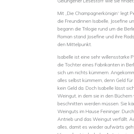
Gelungener Lesestoff wie sie finde
Mit „Die Champagnerkönigin“ legt P
die Freundinnen Isabelle, Josefine un
begann die Trilogie rund um die Ber
Roman stand Josefine und ihre Radspo
den Mittelpunkt.
Isabelle ist eine sehr willensstarke
die Tochter eines Fabrikanten in Be
sich um nichts kümmern. Angekomme
alles selbst kümmern, denn Geld für e
kein Geld da. Doch Isabelle lässt si
Weingut, in dem sie in den Büchern 
beschnitten werden müssen. Sie kä
Weinguts im Hause Feininger. Durch e
Antrieb und das Weingut verfällt. 
alles, damit es wieder aufwärts geht