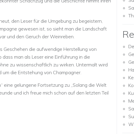
Sa
 gekonnter Schachzug und die Geschichte nimmt ihren
Sa
Th
 erneut, den Leser für die Umgebung zu begeistern,
mpagne gewesen ist, so sieht man die Landschaft
Re
n war und den Geruch der Weinreben.
De
das Geschehen die aufwendige Herstellung von
Ge
 dass man als Leser eine Einführung in die
Ge
ne zu wissenschaftlich zu wirken. Untermalt wird
Ha
und um die Entstehung von Champagner.
Ke
n“ eine gelungene Fortsetzung zu „Solang die Welt
Ko
reunde und ich freue mich schon auf den letzten Teil
Ku
M
Sa
Su
Wh