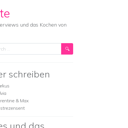
te
nterviews und das Kochen von
ch
er schreiben
rkus
lvia
orentine & Max
strezensent
es und das