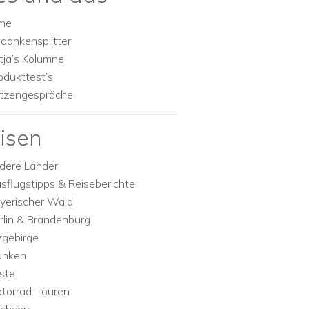
lme
dankensplitter
tja’s Kolumne
odukttest’s
tzengespräche
isen
dere Länder
sflugstipps & Reiseberichte
yerischer Wald
rlin & Brandenburg
zgebirge
anken
ste
torrad-Touren