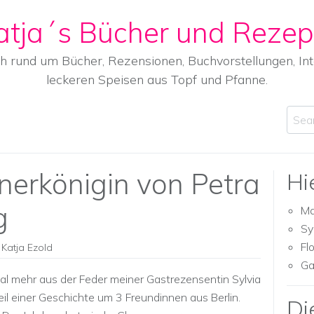
atja´s Bücher und Rezep
ch rund um Bücher, Rezensionen, Buchvorstellungen, I
leckeren Speisen aus Topf und Pfanne.
Sear
erkönigin von Petra
Hi
g
Ma
Sy
Fl
Katja Ezold
Ga
l mehr aus der Feder meiner Gastrezensentin Sylvia
il einer Geschichte um 3 Freundinnen aus Berlin.
Di