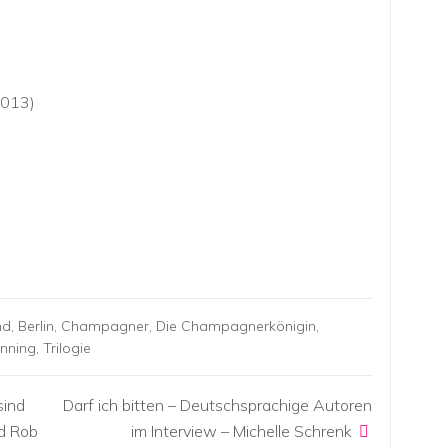
2013)
nd
,
Berlin
,
Champagner
,
Die Champagnerkönigin
,
enning
,
Trilogie
sind
Darf ich bitten – Deutschsprachige Autoren
nd Rob
im Interview – Michelle Schrenk