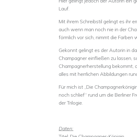
Hier gelingt jedoch der Autorin ein
Lauf.
Mit ihrem Schreibstil gelingt es ihr
auch wenn man noch nie in der Cha
förmlich vor sich, nimmt die Farbe
Gekonnt gelingt es der Autorin in 
Champagner einfließen zu lassen, so
Champagnerherstellung bekommt, oh
alles mit herrlichen Abbildungen r
Für mich ist „Die Champagnerkönigi
noch schlief“ rund um die Berliner F
der Trilogie.
Daten:
Titel: Die Champagner-Königin