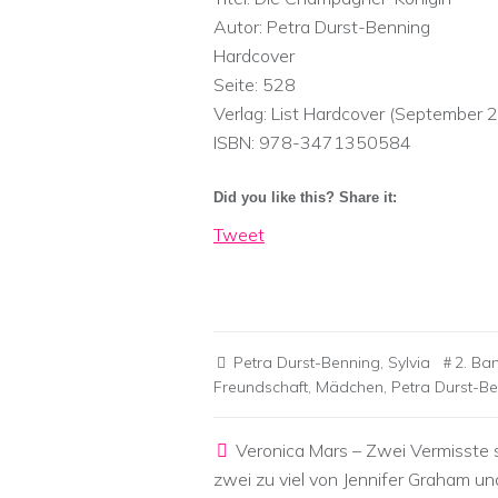
Autor: Petra Durst-Benning
Hardcover
Seite: 528
Verlag: List Hardcover (September 
ISBN: 978-3471350584
Did you like this? Share it:
Tweet
Petra Durst-Benning
,
Sylvia
2. Ba
Freundschaft
,
Mädchen
,
Petra Durst-B
Post navigation
Veronica Mars – Zwei Vermisste 
zwei zu viel von Jennifer Graham u