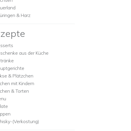
chsen
uerland
üringen & Harz
zepte
sserts
schenke aus der Küche
tränke
uptgerichte
kse & Plätzchen
chen mit Kindern
chen & Torten
enu
late
ppen
isky-(Verkostung)