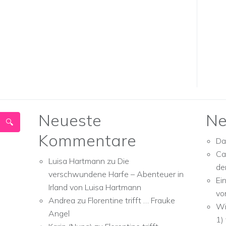
Neueste
Ne
Kommentare
Da
Ca
Luisa Hartmann
zu
Die
de
verschwundene Harfe – Abenteuer in
Ei
Irland von Luisa Hartmann
vo
Andrea
zu
Florentine trifft … Frauke
Wi
Angel
1)