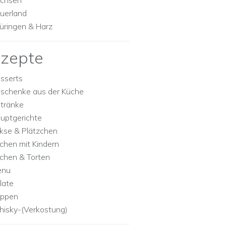
chsen
uerland
üringen & Harz
zepte
sserts
schenke aus der Küche
tränke
uptgerichte
kse & Plätzchen
chen mit Kindern
chen & Torten
enu
late
ppen
isky-(Verkostung)