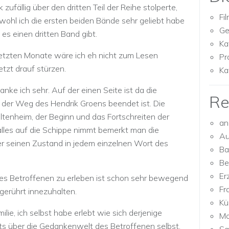
 zufällig über den dritten Teil der Reihe stolperte,
Fi
wohl ich die ersten beiden Bände sehr geliebt habe
Ge
es einen dritten Band gibt.
Ka
letzten Monate wäre ich eh nicht zum Lesen
Pr
tzt drauf stürzen.
Ka
e ich sehr. Auf der einen Seite ist da die
Re
ss der Weg des Hendrik Groens beendet ist. Die
tenheim, der Beginn und das Fortschreiten der
an
les auf die Schippe nimmt bemerkt man die
Au
er seinen Zustand in jedem einzelnen Wort des
Ba
Be
Er
s Betroffenen zu erleben ist schon sehr bewegend
Fr
gerührt innezuhalten.
Kü
lie, ich selbst habe erlebt wie sich derjenige
Mo
hts über die Gedankenwelt des Betroffenen selbst.