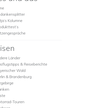
lme
dankensplitter
tja’s Kolumne
odukttest’s
tzengespräche
isen
dere Länder
sflugstipps & Reiseberichte
yerischer Wald
rlin & Brandenburg
zgebirge
anken
ste
torrad-Touren