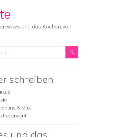
te
nterviews und das Kochen von
ch
er schreiben
rkus
lvia
orentine & Max
strezensent
es und das