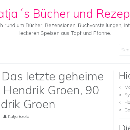
atja´s Bücher und Rezep
ch rund um Bücher, Rezensionen, Buchvorstellungen, I
leckeren Speisen aus Topf und Pfanne.
Sear
 Das letzte geheime
Hi
 Hendrik Groen, 90
Ma
Sy
drik Groen
Fl
Ga
)
Katja Ezold
Di