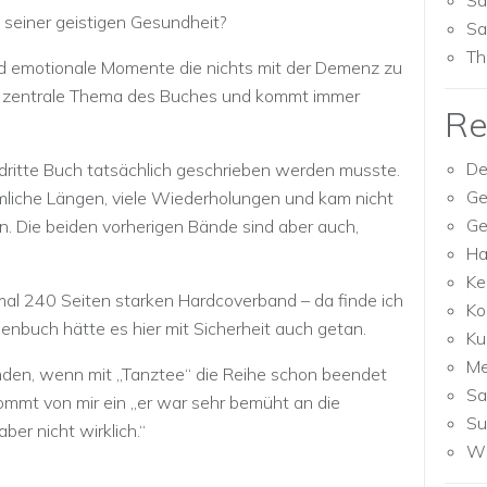
Sa
 seiner geistigen Gesundheit?
Sa
Th
nd emotionale Momente die nichts mit der Demenz zu
s zentrale Thema des Buches und kommt immer
Re
De
 dritte Buch tatsächlich geschrieben werden musste.
Ge
mliche Längen, viele Wiederholungen und kam nicht
Ge
n. Die beiden vorherigen Bände sind aber auch,
Ha
Ke
mal 240 Seiten starken Hardcoverband – da finde ich
Ko
enbuch hätte es hier mit Sicherheit auch getan.
Ku
M
unden, wenn mit „Tanztee“ die Reihe schon beendet
Sa
mmt von mir ein „er war sehr bemüht an die
Su
er nicht wirklich.“
Wh