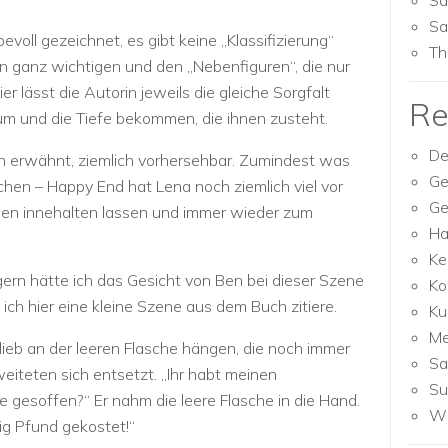
Sa
Sa
evoll gezeichnet, es gibt keine „Klassifizierung“
Th
n ganz wichtigen und den „Nebenfiguren“, die nur
er lässt die Autorin jeweils die gleiche Sorgfalt
Re
um und die Tiefe bekommen, die ihnen zusteht.
De
on erwähnt, ziemlich vorhersehbar. Zumindest was
Ge
schen – Happy End hat Lena noch ziemlich viel vor
Ge
nen innehalten lassen und immer wieder zum
Ha
Ke
ern hätte ich das Gesicht von Ben bei dieser Szene
Ko
ich hier eine kleine Szene aus dem Buch zitiere.
Ku
M
ieb an der leeren Flasche hängen, die noch immer
Sa
iteten sich entsetzt. „Ihr habt meinen
Su
 gesoffen?“ Er nahm die leere Flasche in die Hand.
Wh
ig Pfund gekostet!“