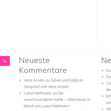
Neueste
Ne
Kommentare
Gu
Da
Vera Ansén
zu
Sylvia und Katja im
Ca
Gespräch mit Vera Ansen
de
Luisa Hartmann
zu
Die
Ei
verschwundene Harfe – Abenteuer in
vo
Irland von Luisa Hartmann
Wi