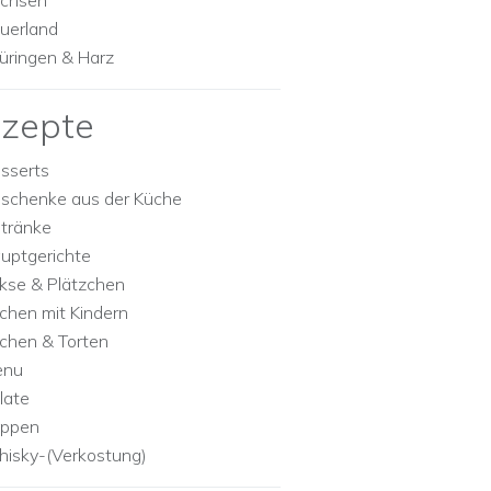
chsen
uerland
üringen & Harz
zepte
sserts
schenke aus der Küche
tränke
uptgerichte
kse & Plätzchen
chen mit Kindern
chen & Torten
enu
late
ppen
isky-(Verkostung)