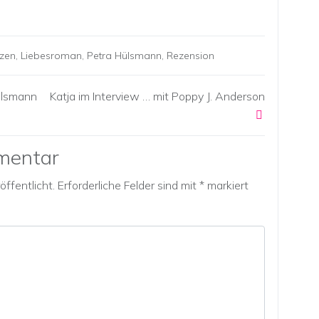
zen
,
Liebesroman
,
Petra Hülsmann
,
Rezension
Hülsmann
Katja im Interview … mit Poppy J. Anderson
mentar
ffentlicht.
Erforderliche Felder sind mit
*
markiert