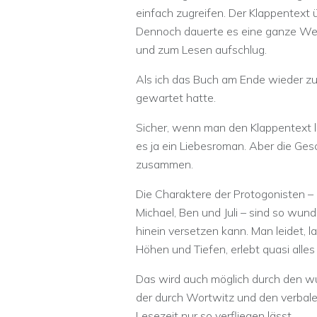
einfach zugreifen. Der Klappentext
Dennoch dauerte es eine ganze Weile
und zum Lesen aufschlug.
Als ich das Buch am Ende wieder zuk
gewartet hatte.
Sicher, wenn man den Klappentext lie
es ja ein Liebesroman. Aber die Gesc
zusammen.
Die Charaktere der Protogonisten – 
Michael, Ben und Juli – sind so wunde
hinein versetzen kann. Man leidet, la
Höhen und Tiefen, erlebt quasi alles
Das wird auch möglich durch den wun
der durch Wortwitz und den verbal
Lesezeit nur so verfliegen lässt.