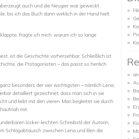
 überzeugt auch und die Neugier war geweckt.
Fi
, bis ich das Buch dann wirklich in der Hand hielt
Ge
Ka
Pr
lappte, fragte ich mich, warum ich so lange
Ka
st, ist die Geschichte vorhersehbar. Schließlich ist
Re
hichte, die Protagonisten – das passt so herrlich
an
Au
ganz besonders der vier wichtigsten – nämlich Lena,
Ba
rbar detailliert gezeichnet, dass man sich in sie
Be
cht und liebt mit den vieren. Man begleitet sie durch
Er
 hautnah mit.
Fr
derbaren locker-leichten Schreibstil der Autorin,
Kü
em Schlagabtausch zwischen Lena und Ben die
Mo