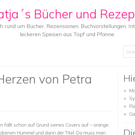
atja´s Bücher und Rezep
ch rund um Bücher, Rezensionen, Buchvorstellungen, I
leckeren Speisen aus Topf und Pfanne.
Sear
erzen von Petra
Hi
Ma
Sy
Fl
Ga
fällt schon auf Grund seines Covers auf – orange,
Di
hobenen Hummel und dann der Titel. Da muss man