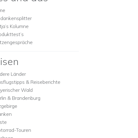
lme
dankensplitter
tja’s Kolumne
odukttest’s
tzengespräche
isen
dere Länder
sflugstipps & Reiseberichte
yerischer Wald
rlin & Brandenburg
zgebirge
anken
ste
torrad-Touren