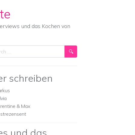
te
nterviews und das Kochen von
ch
er schreiben
rkus
lvia
orentine & Max
strezensent
es und das